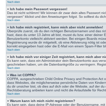
Nach oben
» Ich habe mein Passwort vergessen!
Das ist nicht schlimm! Wir können dir zwar dein altes Passwort n
vergessen“ klickst und den Anweisungen folgst. So solltest du di
Nach oben
» Ich habe mich registriert, kann mich aber nicht anmelden!
Überprüfe zuerst, ob du den richtigen Benutzernamen und das ri
hast, dass du unter 13 Jahre alt bist, musst du bzw. einer deiner 
Benutzerkonto vielleicht aktiviert werden. Bei einigen Boards müs
Registrierung wurde dir mitgeteilt, ob eine Aktivierung nötig ist
korrekt eingegeben hast oder die E-Mail von einem Spam-Filter bl
Nach oben
» Ich habe mich vor einiger Zeit registriert, kann mich aber 
Es kann sein, dass ein Administrator dein Benutzerkonto aus vers
geschrieben haben, um die Datenbankgröße zu verringern. Registri
Nach oben
» Was ist COPPA?
COPPA, ausgeschrieben Child Online Privacy and Protection Act of
dass Websites, die möglicherweise persönliche Daten von Kinder
du dir unsicher bist, ob dies auf dich oder die Website, auf der du
Rechtsberatung anbieten kann und nicht die Anlaufstelle für Recht
Nach oben
» Warum kann ich mich nicht registrieren?
Es kann sein, dass deine IP-Adresse oder der Benutzername, mit