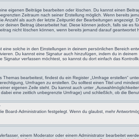
eine eigenen Beiträge bearbeiten oder löschen. Du kannst einen Beitr
n begrenzten Zeitraum nach seiner Erstellung möglich. Wenn bereits jema
e Anzahl als auch der letzte Zeitpunkt der Bearbeitungen angezeigt. 
 deinen Beitrag überarbeitet hat. Diese können jedoch, falls sie es für
eitrag nicht löschen können, wenn bereits jemand darauf geantwortet h
eine solche in den Einstellungen in deinem persönlichen Bereich entw
tivieren. Du kannst eine Signatur auch hinzufügen, indem du in deine
e Signatur verfassen möchtest, so kannst du dort einfach das Kontroll
Themas bearbeitest, findest du ein Register „Umfrage erstellen“ unter
Berechtigung, Umfragen zu erstellen. Du solltest einen Titel und minde
 einer eigenen Zeile steht. Du kannst auch unter „Auswahlmöglichkeiten
t dabei eine zeitlich unbegrenzte Umfrage) und schließlich, ob die Be
?
ie Board-Administration festgelegt. Wenn du glaubst, mehr Antwortmögl
erfasser, einem Moderator oder einem Administrator bearbeitet werde