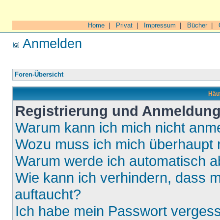
Home
|
Privat
|
Impressum
|
Bücher
|
Anmelden
Foren-Übersicht
Häuf
Registrierung und Anmeldun
Warum kann ich mich nicht anm
Wozu muss ich mich überhaupt r
Warum werde ich automatisch 
Wie kann ich verhindern, dass m
auftaucht?
Ich habe mein Passwort verges