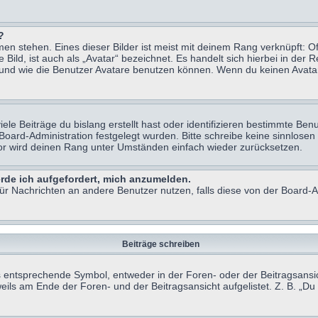
?
n stehen. Eines dieser Bilder ist meist mit deinem Rang verknüpft: Of
ild, ist auch als „Avatar“ bezeichnet. Es handelt sich hierbei in der 
 und wie die Benutzer Avatare benutzen können. Wenn du keinen Avatar 
le Beiträge du bislang erstellt hast oder identifizieren bestimmte B
 Board-Administration festgelegt wurden. Bitte schreibe keine sinnlo
tor wird deinen Rang unter Umständen einfach wieder zurücksetzen.
erde ich aufgefordert, mich anzumelden.
 für Nachrichten an andere Benutzer nutzen, falls diese von der Board
Beiträge schreiben
ntsprechende Symbol, entweder in der Foren- oder der Beitragsansicht.
eils am Ende der Foren- und der Beitragsansicht aufgelistet. Z. B. „D