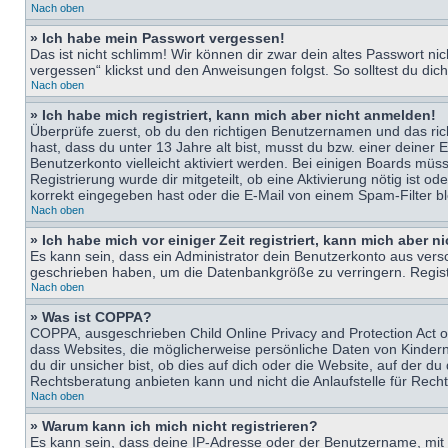
Nach oben
» Ich habe mein Passwort vergessen!
Das ist nicht schlimm! Wir können dir zwar dein altes Passwort n
vergessen“ klickst und den Anweisungen folgst. So solltest du di
Nach oben
» Ich habe mich registriert, kann mich aber nicht anmelden!
Überprüfe zuerst, ob du den richtigen Benutzernamen und das ri
hast, dass du unter 13 Jahre alt bist, musst du bzw. einer deiner 
Benutzerkonto vielleicht aktiviert werden. Bei einigen Boards müs
Registrierung wurde dir mitgeteilt, ob eine Aktivierung nötig ist
korrekt eingegeben hast oder die E-Mail von einem Spam-Filter bl
Nach oben
» Ich habe mich vor einiger Zeit registriert, kann mich aber 
Es kann sein, dass ein Administrator dein Benutzerkonto aus vers
geschrieben haben, um die Datenbankgröße zu verringern. Registri
Nach oben
» Was ist COPPA?
COPPA, ausgeschrieben Child Online Privacy and Protection Act of
dass Websites, die möglicherweise persönliche Daten von Kinder
du dir unsicher bist, ob dies auf dich oder die Website, auf der du
Rechtsberatung anbieten kann und nicht die Anlaufstelle für Recht
Nach oben
» Warum kann ich mich nicht registrieren?
Es kann sein, dass deine IP-Adresse oder der Benutzername, mit