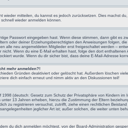
icht wieder mitteilen, du kannst es jedoch zurücksetzen. Dies machst d
ch schnell wieder anmelden können.
chtige Passwort eingegeben hast. Wenn diese stimmen, dann gibt es z
Eltern oder deiner Erziehungsberechtigten den Anweisungen folgen, die 
sen alle neu angemeldeten Mitglieder erst freigeschaltet werden – entwe
 oder nicht. Wenn du eine E-Mail erhalten hast, folge den dort enthalte
ockiert wurde. Wenn du dir sicher bist, dass deine E-Mail-Adresse korr
nicht mehr anmelden?!
chieden Gründen deaktiviert oder gelöscht hat. Außerdem löschen viele
ere dich einfach erneut und nimm aktiv an den Diskussionen teil!
 1998 (deutsch: Gesetz zum Schutz der Privatsphäre von Kindern im Int
n unter 13 Jahren erheben, hierzu die Zustimmung der Eltern beziehu
 dich zu registrieren versuchst, zutrifft, ziehe einen rechtlichen Beist
sangelegenheiten jeglicher Art ist; außer solchen, die weiter unten be
 dem du dich anmelden möchtest, von der Board-Administration gesper