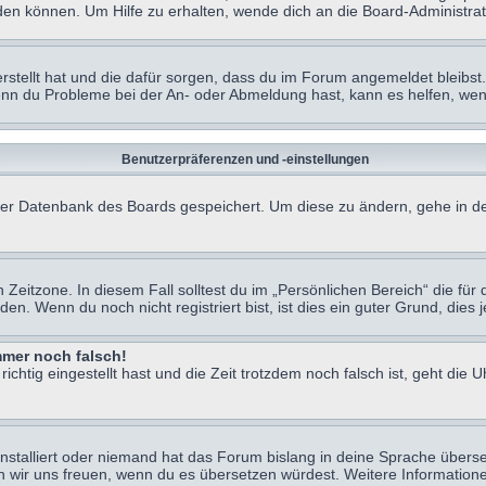
en können. Um Hilfe zu erhalten, wende dich an die Board-Administrat
erstellt hat und die dafür sorgen, dass du im Forum angemeldet bleibs
Wenn du Probleme bei der An- oder Abmeldung hast, kann es helfen, we
Benutzerpräferenzen und -einstellungen
n der Datenbank des Boards gespeichert. Um diese zu ändern, gehe in de
Zeitzone. In diesem Fall solltest du im „Persönlichen Bereich“ die für d
. Wenn du noch nicht registriert bist, ist dies ein guter Grund, dies je
immer noch falsch!
chtig eingestellt hast und die Zeit trotzdem noch falsch ist, geht die U
nstalliert oder niemand hat das Forum bislang in deine Sprache überse
würden wir uns freuen, wenn du es übersetzen würdest. Weitere Informa