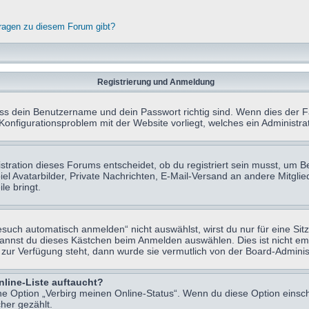
fragen zu diesem Forum gibt?
Registrierung und Anmeldung
ass dein Benutzername und dein Passwort richtig sind. Wenn dies der Fa
 Konfigurationsproblem mit der Website vorliegt, welches ein Administr
tration dieses Forums entscheidet, ob du registriert sein musst, um Beit
el Avatarbilder, Private Nachrichten, E-Mail-Versand an andere Mitglie
le bringt.
uch automatisch anmelden“ nicht auswählst, wirst du nur für eine Sit
kannst du dieses Kästchen beim Anmelden auswählen. Dies ist nicht e
t zur Verfügung steht, dann wurde sie vermutlich von der Board-Adminis
nline-Liste auftaucht?
ine Option „Verbirg meinen Online-Status“. Wenn du diese Option einsc
her gezählt.