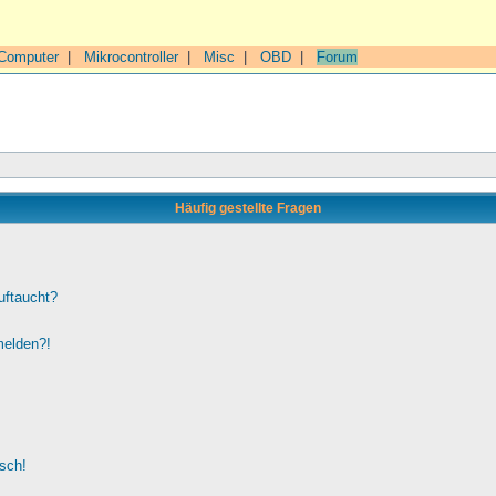
Computer
|
Mikrocontroller
|
Misc
|
OBD
|
Forum
Häufig gestellte Fragen
uftaucht?
melden?!
lsch!