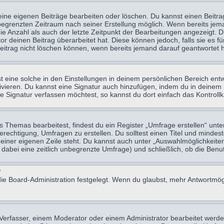
eine eigenen Beiträge bearbeiten oder löschen. Du kannst einen Beitr
n begrenzten Zeitraum nach seiner Erstellung möglich. Wenn bereits jema
e Anzahl als auch der letzte Zeitpunkt der Bearbeitungen angezeigt. 
 deinen Beitrag überarbeitet hat. Diese können jedoch, falls sie es für
eitrag nicht löschen können, wenn bereits jemand darauf geantwortet h
eine solche in den Einstellungen in deinem persönlichen Bereich entw
tivieren. Du kannst eine Signatur auch hinzufügen, indem du in deine
e Signatur verfassen möchtest, so kannst du dort einfach das Kontroll
Themas bearbeitest, findest du ein Register „Umfrage erstellen“ unter
Berechtigung, Umfragen zu erstellen. Du solltest einen Titel und minde
 einer eigenen Zeile steht. Du kannst auch unter „Auswahlmöglichkeiten
t dabei eine zeitlich unbegrenzte Umfrage) und schließlich, ob die Be
?
ie Board-Administration festgelegt. Wenn du glaubst, mehr Antwortmögl
erfasser, einem Moderator oder einem Administrator bearbeitet werde