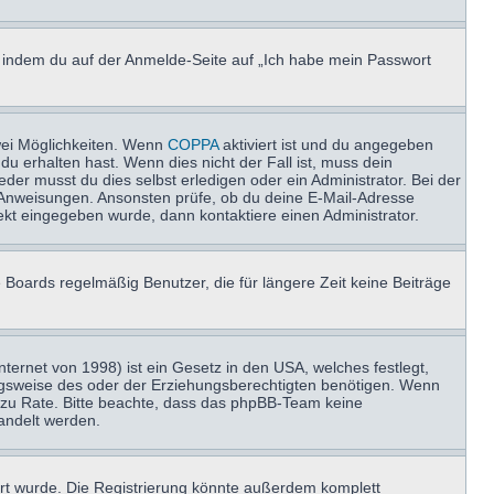
u, indem du auf der Anmelde-Seite auf „Ich habe mein Passwort
wei Möglichkeiten. Wenn
COPPA
aktiviert ist und du angegeben
du erhalten hast. Wenn dies nicht der Fall ist, muss dein
der musst du dies selbst erledigen oder ein Administrator. Bei der
nen Anweisungen. Ansonsten prüfe, ob du deine E-Mail-Adresse
ekt eingegeben wurde, dann kontaktiere einen Administrator.
 Boards regelmäßig Benutzer, die für längere Zeit keine Beiträge
ernet von 1998) ist ein Gesetz in den USA, welches festlegt,
ngsweise des oder der Erziehungsberechtigten benötigen. Wenn
and zu Rate. Bitte beachte, dass das phpBB-Team keine
handelt werden.
rt wurde. Die Registrierung könnte außerdem komplett