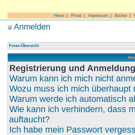
Home
|
Privat
|
Impressum
|
Bücher
|
Anmelden
Foren-Übersicht
Häuf
Registrierung und Anmeldun
Warum kann ich mich nicht anm
Wozu muss ich mich überhaupt r
Warum werde ich automatisch 
Wie kann ich verhindern, dass m
auftaucht?
Ich habe mein Passwort verges