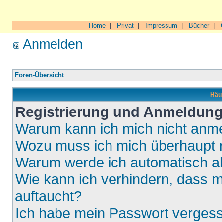
Home
|
Privat
|
Impressum
|
Bücher
|
Anmelden
Foren-Übersicht
Häuf
Registrierung und Anmeldun
Warum kann ich mich nicht anm
Wozu muss ich mich überhaupt r
Warum werde ich automatisch 
Wie kann ich verhindern, dass m
auftaucht?
Ich habe mein Passwort verges