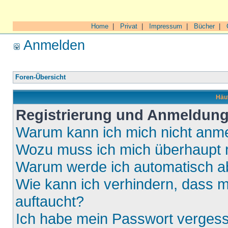
Home
|
Privat
|
Impressum
|
Bücher
|
Anmelden
Foren-Übersicht
Häuf
Registrierung und Anmeldun
Warum kann ich mich nicht anm
Wozu muss ich mich überhaupt r
Warum werde ich automatisch 
Wie kann ich verhindern, dass m
auftaucht?
Ich habe mein Passwort verges