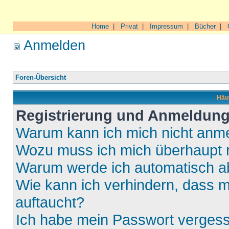
Home
|
Privat
|
Impressum
|
Bücher
|
Anmelden
Foren-Übersicht
Häuf
Registrierung und Anmeldun
Warum kann ich mich nicht anm
Wozu muss ich mich überhaupt r
Warum werde ich automatisch 
Wie kann ich verhindern, dass m
auftaucht?
Ich habe mein Passwort verges