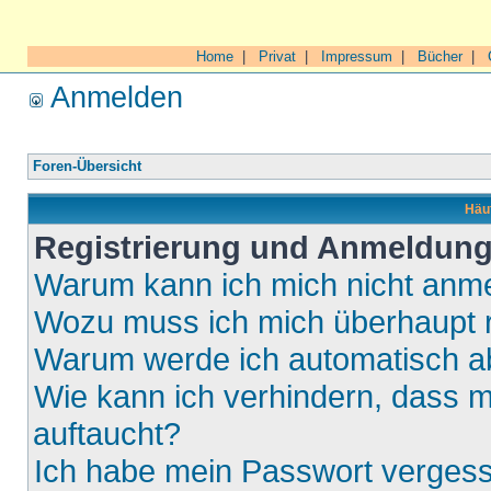
Home
|
Privat
|
Impressum
|
Bücher
|
Anmelden
Foren-Übersicht
Häuf
Registrierung und Anmeldun
Warum kann ich mich nicht anm
Wozu muss ich mich überhaupt r
Warum werde ich automatisch 
Wie kann ich verhindern, dass m
auftaucht?
Ich habe mein Passwort verges