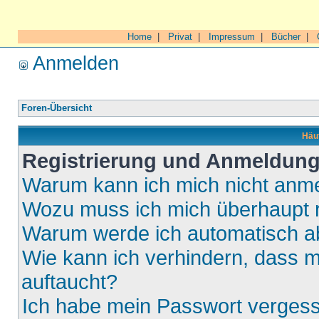
Home
|
Privat
|
Impressum
|
Bücher
|
Anmelden
Foren-Übersicht
Häuf
Registrierung und Anmeldun
Warum kann ich mich nicht anm
Wozu muss ich mich überhaupt r
Warum werde ich automatisch 
Wie kann ich verhindern, dass m
auftaucht?
Ich habe mein Passwort verges