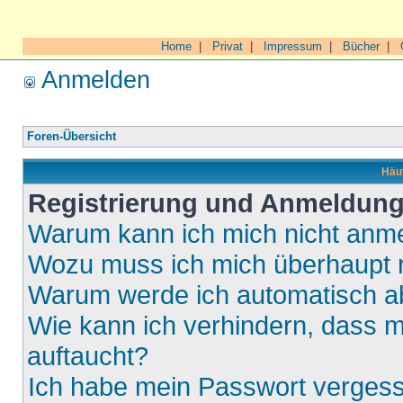
Home
|
Privat
|
Impressum
|
Bücher
|
Anmelden
Foren-Übersicht
Häuf
Registrierung und Anmeldun
Warum kann ich mich nicht anm
Wozu muss ich mich überhaupt r
Warum werde ich automatisch 
Wie kann ich verhindern, dass m
auftaucht?
Ich habe mein Passwort verges