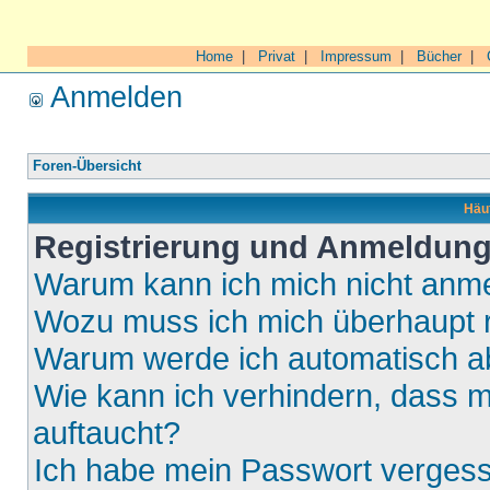
Home
|
Privat
|
Impressum
|
Bücher
|
Anmelden
Foren-Übersicht
Häuf
Registrierung und Anmeldun
Warum kann ich mich nicht anm
Wozu muss ich mich überhaupt r
Warum werde ich automatisch 
Wie kann ich verhindern, dass m
auftaucht?
Ich habe mein Passwort verges