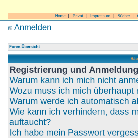
Home
|
Privat
|
Impressum
|
Bücher
|
Anmelden
Foren-Übersicht
Häuf
Registrierung und Anmeldun
Warum kann ich mich nicht anm
Wozu muss ich mich überhaupt r
Warum werde ich automatisch 
Wie kann ich verhindern, dass m
auftaucht?
Ich habe mein Passwort verges