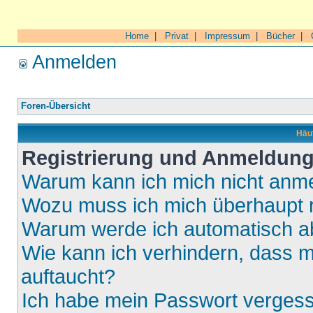
Home
|
Privat
|
Impressum
|
Bücher
|
Anmelden
Foren-Übersicht
Häuf
Registrierung und Anmeldun
Warum kann ich mich nicht anm
Wozu muss ich mich überhaupt r
Warum werde ich automatisch 
Wie kann ich verhindern, dass m
auftaucht?
Ich habe mein Passwort verges