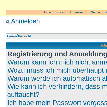
Home
|
Privat
|
Impressum
|
Bücher
|
Anmelden
Foren-Übersicht
Häuf
Registrierung und Anmeldun
Warum kann ich mich nicht anm
Wozu muss ich mich überhaupt r
Warum werde ich automatisch 
Wie kann ich verhindern, dass m
auftaucht?
Ich habe mein Passwort verges