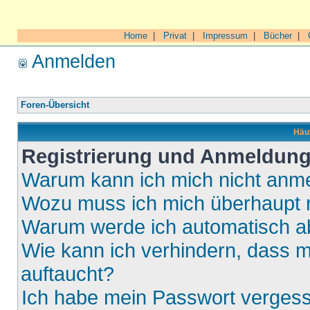
Home
|
Privat
|
Impressum
|
Bücher
|
Anmelden
Foren-Übersicht
Häuf
Registrierung und Anmeldun
Warum kann ich mich nicht anm
Wozu muss ich mich überhaupt r
Warum werde ich automatisch 
Wie kann ich verhindern, dass m
auftaucht?
Ich habe mein Passwort verges