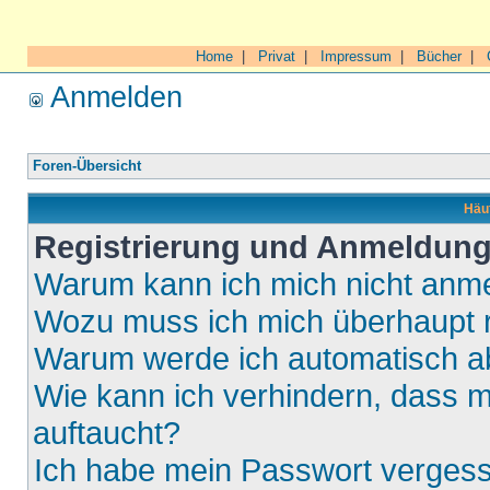
Home
|
Privat
|
Impressum
|
Bücher
|
Anmelden
Foren-Übersicht
Häuf
Registrierung und Anmeldun
Warum kann ich mich nicht anm
Wozu muss ich mich überhaupt r
Warum werde ich automatisch 
Wie kann ich verhindern, dass m
auftaucht?
Ich habe mein Passwort verges