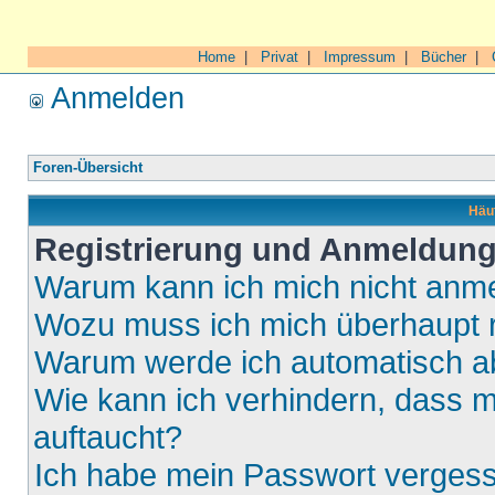
Home
|
Privat
|
Impressum
|
Bücher
|
Anmelden
Foren-Übersicht
Häuf
Registrierung und Anmeldun
Warum kann ich mich nicht anm
Wozu muss ich mich überhaupt r
Warum werde ich automatisch 
Wie kann ich verhindern, dass m
auftaucht?
Ich habe mein Passwort verges