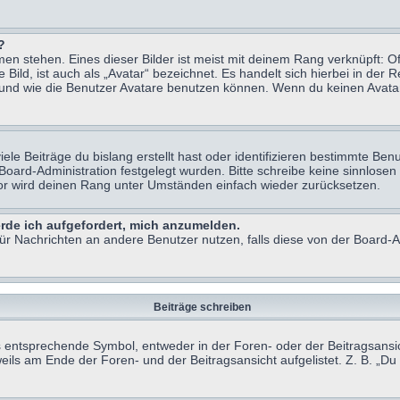
?
n stehen. Eines dieser Bilder ist meist mit deinem Rang verknüpft: Of
ild, ist auch als „Avatar“ bezeichnet. Es handelt sich hierbei in der 
 und wie die Benutzer Avatare benutzen können. Wenn du keinen Avatar 
le Beiträge du bislang erstellt hast oder identifizieren bestimmte B
 Board-Administration festgelegt wurden. Bitte schreibe keine sinnlo
tor wird deinen Rang unter Umständen einfach wieder zurücksetzen.
erde ich aufgefordert, mich anzumelden.
 für Nachrichten an andere Benutzer nutzen, falls diese von der Board
Beiträge schreiben
ntsprechende Symbol, entweder in der Foren- oder der Beitragsansicht.
eils am Ende der Foren- und der Beitragsansicht aufgelistet. Z. B. „D