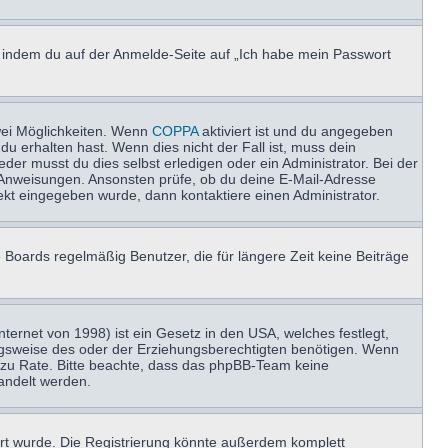
u, indem du auf der Anmelde-Seite auf „Ich habe mein Passwort
wei Möglichkeiten. Wenn
COPPA
aktiviert ist und du angegeben
du erhalten hast. Wenn dies nicht der Fall ist, muss dein
der musst du dies selbst erledigen oder ein Administrator. Bei der
nen Anweisungen. Ansonsten prüfe, ob du deine E-Mail-Adresse
ekt eingegeben wurde, dann kontaktiere einen Administrator.
 Boards regelmäßig Benutzer, die für längere Zeit keine Beiträge
ernet von 1998) ist ein Gesetz in den USA, welches festlegt,
ngsweise des oder der Erziehungsberechtigten benötigen. Wenn
and zu Rate. Bitte beachte, dass das phpBB-Team keine
handelt werden.
rt wurde. Die Registrierung könnte außerdem komplett