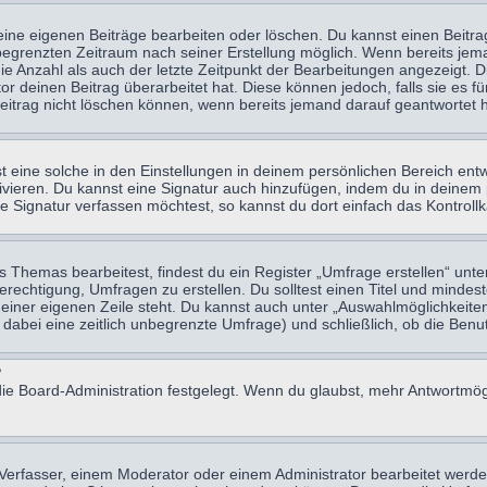
eine eigenen Beiträge bearbeiten oder löschen. Du kannst einen Beitr
n begrenzten Zeitraum nach seiner Erstellung möglich. Wenn bereits jema
e Anzahl als auch der letzte Zeitpunkt der Bearbeitungen angezeigt. 
 deinen Beitrag überarbeitet hat. Diese können jedoch, falls sie es für
eitrag nicht löschen können, wenn bereits jemand darauf geantwortet h
eine solche in den Einstellungen in deinem persönlichen Bereich entw
tivieren. Du kannst eine Signatur auch hinzufügen, indem du in deine
e Signatur verfassen möchtest, so kannst du dort einfach das Kontroll
Themas bearbeitest, findest du ein Register „Umfrage erstellen“ unter
Berechtigung, Umfragen zu erstellen. Du solltest einen Titel und minde
 einer eigenen Zeile steht. Du kannst auch unter „Auswahlmöglichkeiten
t dabei eine zeitlich unbegrenzte Umfrage) und schließlich, ob die Be
?
ie Board-Administration festgelegt. Wenn du glaubst, mehr Antwortmögl
erfasser, einem Moderator oder einem Administrator bearbeitet werde