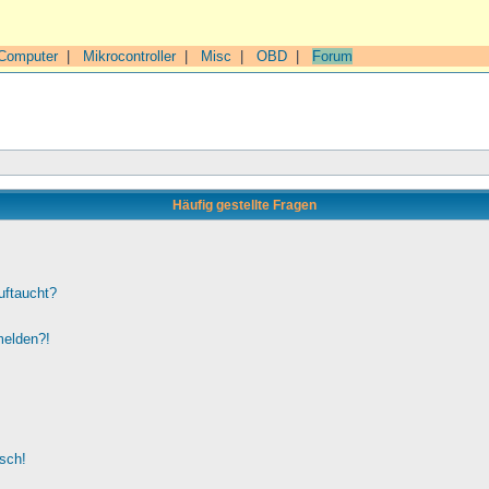
Computer
|
Mikrocontroller
|
Misc
|
OBD
|
Forum
Häufig gestellte Fragen
uftaucht?
melden?!
lsch!