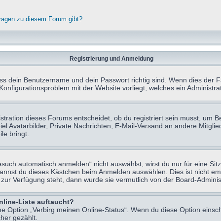
fragen zu diesem Forum gibt?
Registrierung und Anmeldung
ass dein Benutzername und dein Passwort richtig sind. Wenn dies der Fa
 Konfigurationsproblem mit der Website vorliegt, welches ein Administr
tration dieses Forums entscheidet, ob du registriert sein musst, um Beit
el Avatarbilder, Private Nachrichten, E-Mail-Versand an andere Mitglie
le bringt.
uch automatisch anmelden“ nicht auswählst, wirst du nur für eine Sit
kannst du dieses Kästchen beim Anmelden auswählen. Dies ist nicht e
t zur Verfügung steht, dann wurde sie vermutlich von der Board-Adminis
nline-Liste auftaucht?
ine Option „Verbirg meinen Online-Status“. Wenn du diese Option einsc
her gezählt.