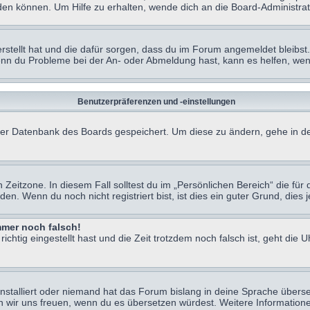
en können. Um Hilfe zu erhalten, wende dich an die Board-Administrat
erstellt hat und die dafür sorgen, dass du im Forum angemeldet bleibs
Wenn du Probleme bei der An- oder Abmeldung hast, kann es helfen, we
Benutzerpräferenzen und -einstellungen
n der Datenbank des Boards gespeichert. Um diese zu ändern, gehe in de
Zeitzone. In diesem Fall solltest du im „Persönlichen Bereich“ die für d
. Wenn du noch nicht registriert bist, ist dies ein guter Grund, dies je
immer noch falsch!
chtig eingestellt hast und die Zeit trotzdem noch falsch ist, geht die U
nstalliert oder niemand hat das Forum bislang in deine Sprache überse
würden wir uns freuen, wenn du es übersetzen würdest. Weitere Informa