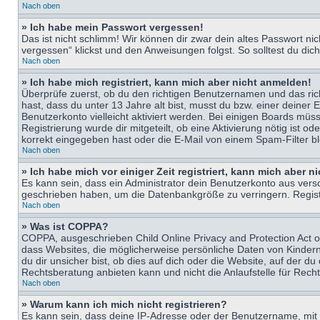
Nach oben
» Ich habe mein Passwort vergessen!
Das ist nicht schlimm! Wir können dir zwar dein altes Passwort n
vergessen“ klickst und den Anweisungen folgst. So solltest du di
Nach oben
» Ich habe mich registriert, kann mich aber nicht anmelden!
Überprüfe zuerst, ob du den richtigen Benutzernamen und das ri
hast, dass du unter 13 Jahre alt bist, musst du bzw. einer deiner 
Benutzerkonto vielleicht aktiviert werden. Bei einigen Boards müs
Registrierung wurde dir mitgeteilt, ob eine Aktivierung nötig ist
korrekt eingegeben hast oder die E-Mail von einem Spam-Filter bl
Nach oben
» Ich habe mich vor einiger Zeit registriert, kann mich aber 
Es kann sein, dass ein Administrator dein Benutzerkonto aus vers
geschrieben haben, um die Datenbankgröße zu verringern. Registri
Nach oben
» Was ist COPPA?
COPPA, ausgeschrieben Child Online Privacy and Protection Act of
dass Websites, die möglicherweise persönliche Daten von Kinder
du dir unsicher bist, ob dies auf dich oder die Website, auf der du
Rechtsberatung anbieten kann und nicht die Anlaufstelle für Recht
Nach oben
» Warum kann ich mich nicht registrieren?
Es kann sein, dass deine IP-Adresse oder der Benutzername, mit