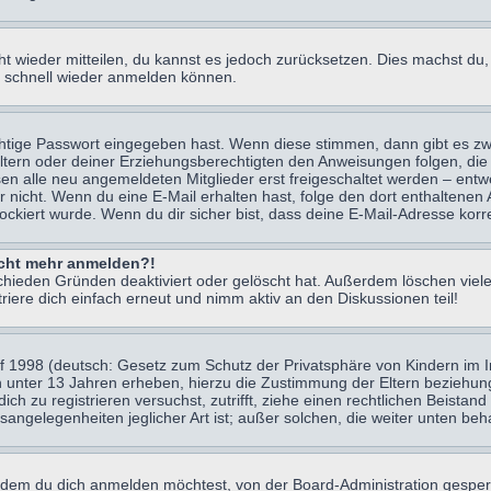
icht wieder mitteilen, du kannst es jedoch zurücksetzen. Dies machst d
ch schnell wieder anmelden können.
chtige Passwort eingegeben hast. Wenn diese stimmen, dann gibt es z
Eltern oder deiner Erziehungsberechtigten den Anweisungen folgen, die 
sen alle neu angemeldeten Mitglieder erst freigeschaltet werden – entwe
 oder nicht. Wenn du eine E-Mail erhalten hast, folge den dort enthalte
ockiert wurde. Wenn du dir sicher bist, dass deine E-Mail-Adresse korr
nicht mehr anmelden?!
chieden Gründen deaktiviert oder gelöscht hat. Außerdem löschen viele
ere dich einfach erneut und nimm aktiv an den Diskussionen teil!
 1998 (deutsch: Gesetz zum Schutz der Privatsphäre von Kindern im Int
n unter 13 Jahren erheben, hierzu die Zustimmung der Eltern beziehu
 dich zu registrieren versuchst, zutrifft, ziehe einen rechtlichen Beist
sangelegenheiten jeglicher Art ist; außer solchen, die weiter unten be
 dem du dich anmelden möchtest, von der Board-Administration gesper