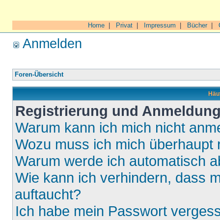
Home
|
Privat
|
Impressum
|
Bücher
|
Anmelden
Foren-Übersicht
Häuf
Registrierung und Anmeldun
Warum kann ich mich nicht anm
Wozu muss ich mich überhaupt r
Warum werde ich automatisch 
Wie kann ich verhindern, dass m
auftaucht?
Ich habe mein Passwort verges