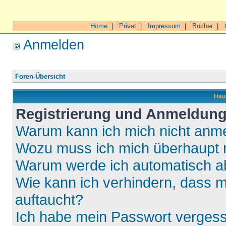
Home
|
Privat
|
Impressum
|
Bücher
|
Anmelden
Foren-Übersicht
Häuf
Registrierung und Anmeldun
Warum kann ich mich nicht anm
Wozu muss ich mich überhaupt r
Warum werde ich automatisch 
Wie kann ich verhindern, dass m
auftaucht?
Ich habe mein Passwort verges