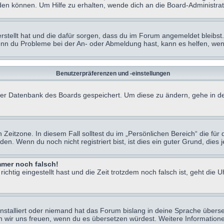
en können. Um Hilfe zu erhalten, wende dich an die Board-Administrat
erstellt hat und die dafür sorgen, dass du im Forum angemeldet bleibs
Wenn du Probleme bei der An- oder Abmeldung hast, kann es helfen, we
Benutzerpräferenzen und -einstellungen
n der Datenbank des Boards gespeichert. Um diese zu ändern, gehe in de
Zeitzone. In diesem Fall solltest du im „Persönlichen Bereich“ die für d
. Wenn du noch nicht registriert bist, ist dies ein guter Grund, dies je
immer noch falsch!
chtig eingestellt hast und die Zeit trotzdem noch falsch ist, geht die U
nstalliert oder niemand hat das Forum bislang in deine Sprache überse
würden wir uns freuen, wenn du es übersetzen würdest. Weitere Informa