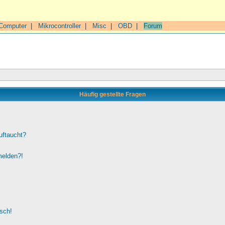
Computer
|
Mikrocontroller
|
Misc
|
OBD
|
Forum
Häufig gestellte Fragen
uftaucht?
melden?!
lsch!