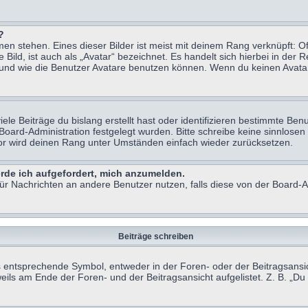
?
n stehen. Eines dieser Bilder ist meist mit deinem Rang verknüpft: Of
ild, ist auch als „Avatar“ bezeichnet. Es handelt sich hierbei in der 
 und wie die Benutzer Avatare benutzen können. Wenn du keinen Avatar 
le Beiträge du bislang erstellt hast oder identifizieren bestimmte B
 Board-Administration festgelegt wurden. Bitte schreibe keine sinnlo
tor wird deinen Rang unter Umständen einfach wieder zurücksetzen.
erde ich aufgefordert, mich anzumelden.
 für Nachrichten an andere Benutzer nutzen, falls diese von der Board
Beiträge schreiben
ntsprechende Symbol, entweder in der Foren- oder der Beitragsansicht.
eils am Ende der Foren- und der Beitragsansicht aufgelistet. Z. B. „D