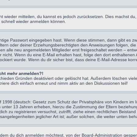
icht wieder mitteilen, du kannst es jedoch zurücksetzen. Dies machst d
ch schnell wieder anmelden können.
chtige Passwort eingegeben hast. Wenn diese stimmen, dann gibt es z
Eltern oder deiner Erziehungsberechtigten den Anweisungen folgen, die 
sen alle neu angemeldeten Mitglieder erst freigeschaltet werden – entwe
 oder nicht. Wenn du eine E-Mail erhalten hast, folge den dort enthalte
ockiert wurde. Wenn du dir sicher bist, dass deine E-Mail-Adresse korr
nicht mehr anmelden?!
chieden Gründen deaktiviert oder gelöscht hat. Außerdem löschen viele
ere dich einfach erneut und nimm aktiv an den Diskussionen teil!
 1998 (deutsch: Gesetz zum Schutz der Privatsphäre von Kindern im Int
n unter 13 Jahren erheben, hierzu die Zustimmung der Eltern beziehu
 dich zu registrieren versuchst, zutrifft, ziehe einen rechtlichen Beist
sangelegenheiten jeglicher Art ist; außer solchen, die weiter unten be
 dem du dich anmelden möchtest, von der Board-Administration gesper