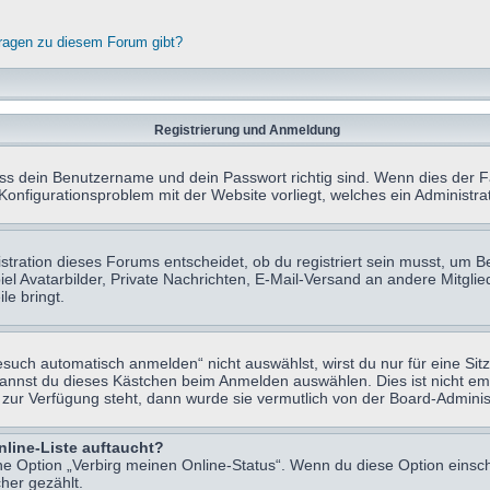
fragen zu diesem Forum gibt?
Registrierung und Anmeldung
ass dein Benutzername und dein Passwort richtig sind. Wenn dies der Fa
 Konfigurationsproblem mit der Website vorliegt, welches ein Administr
tration dieses Forums entscheidet, ob du registriert sein musst, um Beit
el Avatarbilder, Private Nachrichten, E-Mail-Versand an andere Mitglie
le bringt.
uch automatisch anmelden“ nicht auswählst, wirst du nur für eine Sit
kannst du dieses Kästchen beim Anmelden auswählen. Dies ist nicht e
t zur Verfügung steht, dann wurde sie vermutlich von der Board-Adminis
nline-Liste auftaucht?
ine Option „Verbirg meinen Online-Status“. Wenn du diese Option einsc
her gezählt.