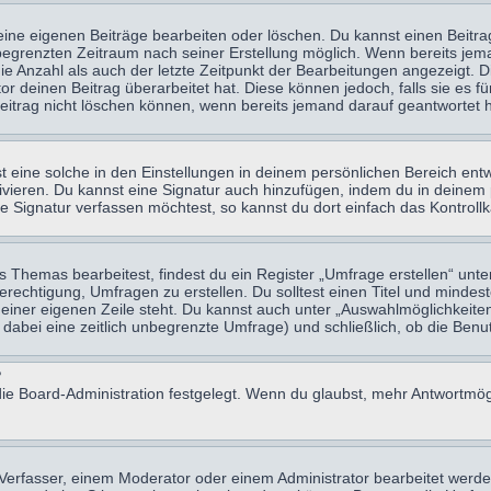
eine eigenen Beiträge bearbeiten oder löschen. Du kannst einen Beitr
n begrenzten Zeitraum nach seiner Erstellung möglich. Wenn bereits jema
e Anzahl als auch der letzte Zeitpunkt der Bearbeitungen angezeigt. 
 deinen Beitrag überarbeitet hat. Diese können jedoch, falls sie es für
eitrag nicht löschen können, wenn bereits jemand darauf geantwortet h
eine solche in den Einstellungen in deinem persönlichen Bereich entw
tivieren. Du kannst eine Signatur auch hinzufügen, indem du in deine
e Signatur verfassen möchtest, so kannst du dort einfach das Kontroll
Themas bearbeitest, findest du ein Register „Umfrage erstellen“ unter
Berechtigung, Umfragen zu erstellen. Du solltest einen Titel und minde
 einer eigenen Zeile steht. Du kannst auch unter „Auswahlmöglichkeiten
t dabei eine zeitlich unbegrenzte Umfrage) und schließlich, ob die Be
?
ie Board-Administration festgelegt. Wenn du glaubst, mehr Antwortmögl
erfasser, einem Moderator oder einem Administrator bearbeitet werde