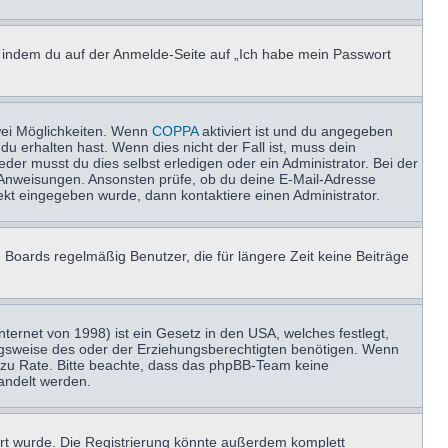
u, indem du auf der Anmelde-Seite auf „Ich habe mein Passwort
wei Möglichkeiten. Wenn
COPPA
aktiviert ist und du angegeben
du erhalten hast. Wenn dies nicht der Fall ist, muss dein
der musst du dies selbst erledigen oder ein Administrator. Bei der
nen Anweisungen. Ansonsten prüfe, ob du deine E-Mail-Adresse
ekt eingegeben wurde, dann kontaktiere einen Administrator.
 Boards regelmäßig Benutzer, die für längere Zeit keine Beiträge
ernet von 1998) ist ein Gesetz in den USA, welches festlegt,
ngsweise des oder der Erziehungsberechtigten benötigen. Wenn
and zu Rate. Bitte beachte, dass das phpBB-Team keine
handelt werden.
rt wurde. Die Registrierung könnte außerdem komplett