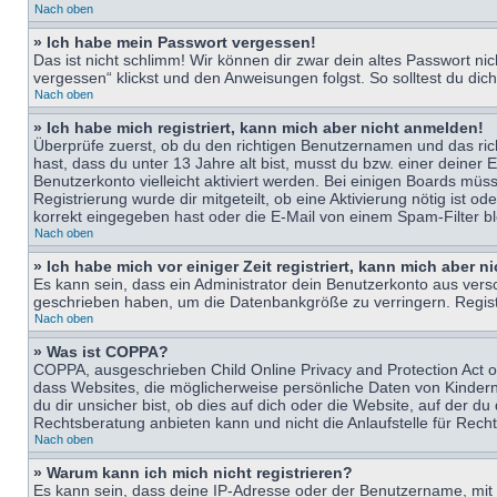
Nach oben
» Ich habe mein Passwort vergessen!
Das ist nicht schlimm! Wir können dir zwar dein altes Passwort n
vergessen“ klickst und den Anweisungen folgst. So solltest du di
Nach oben
» Ich habe mich registriert, kann mich aber nicht anmelden!
Überprüfe zuerst, ob du den richtigen Benutzernamen und das ri
hast, dass du unter 13 Jahre alt bist, musst du bzw. einer deiner 
Benutzerkonto vielleicht aktiviert werden. Bei einigen Boards müs
Registrierung wurde dir mitgeteilt, ob eine Aktivierung nötig ist
korrekt eingegeben hast oder die E-Mail von einem Spam-Filter bl
Nach oben
» Ich habe mich vor einiger Zeit registriert, kann mich aber 
Es kann sein, dass ein Administrator dein Benutzerkonto aus vers
geschrieben haben, um die Datenbankgröße zu verringern. Registri
Nach oben
» Was ist COPPA?
COPPA, ausgeschrieben Child Online Privacy and Protection Act of
dass Websites, die möglicherweise persönliche Daten von Kinder
du dir unsicher bist, ob dies auf dich oder die Website, auf der du
Rechtsberatung anbieten kann und nicht die Anlaufstelle für Recht
Nach oben
» Warum kann ich mich nicht registrieren?
Es kann sein, dass deine IP-Adresse oder der Benutzername, mit