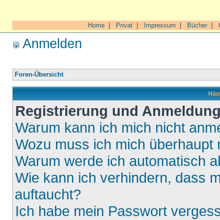
Home
|
Privat
|
Impressum
|
Bücher
|
Anmelden
Foren-Übersicht
Häuf
Registrierung und Anmeldun
Warum kann ich mich nicht anm
Wozu muss ich mich überhaupt r
Warum werde ich automatisch 
Wie kann ich verhindern, dass m
auftaucht?
Ich habe mein Passwort verges