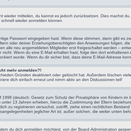
icht wieder mitteilen, du kannst es jedoch zurücksetzen. Dies machst d
ch schnell wieder anmelden können.
chtige Passwort eingegeben hast. Wenn diese stimmen, dann gibt es z
Eltern oder deiner Erziehungsberechtigten den Anweisungen folgen, die 
sen alle neu angemeldeten Mitglieder erst freigeschaltet werden – entwe
 oder nicht. Wenn du eine E-Mail erhalten hast, folge den dort enthalte
ockiert wurde. Wenn du dir sicher bist, dass deine E-Mail-Adresse korr
nicht mehr anmelden?!
chieden Gründen deaktiviert oder gelöscht hat. Außerdem löschen viele
ere dich einfach erneut und nimm aktiv an den Diskussionen teil!
 1998 (deutsch: Gesetz zum Schutz der Privatsphäre von Kindern im Int
n unter 13 Jahren erheben, hierzu die Zustimmung der Eltern beziehu
 dich zu registrieren versuchst, zutrifft, ziehe einen rechtlichen Beist
sangelegenheiten jeglicher Art ist; außer solchen, die weiter unten be
 dem du dich anmelden möchtest, von der Board-Administration gesper