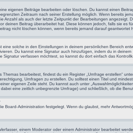
eine eigenen Beiträge bearbeiten oder löschen. Du kannst einen Beitr
n begrenzten Zeitraum nach seiner Erstellung möglich. Wenn bereits jema
e Anzahl als auch der letzte Zeitpunkt der Bearbeitungen angezeigt. 
 deinen Beitrag überarbeitet hat. Diese können jedoch, falls sie es für
eitrag nicht löschen können, wenn bereits jemand darauf geantwortet h
eine solche in den Einstellungen in deinem persönlichen Bereich entw
tivieren. Du kannst eine Signatur auch hinzufügen, indem du in deine
e Signatur verfassen möchtest, so kannst du dort einfach das Kontroll
Themas bearbeitest, findest du ein Register „Umfrage erstellen“ unter
Berechtigung, Umfragen zu erstellen. Du solltest einen Titel und minde
 einer eigenen Zeile steht. Du kannst auch unter „Auswahlmöglichkeiten
t dabei eine zeitlich unbegrenzte Umfrage) und schließlich, ob die Be
?
ie Board-Administration festgelegt. Wenn du glaubst, mehr Antwortmögl
erfasser, einem Moderator oder einem Administrator bearbeitet werde