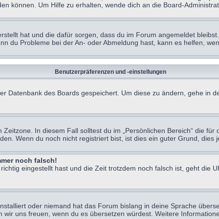
en können. Um Hilfe zu erhalten, wende dich an die Board-Administrat
erstellt hat und die dafür sorgen, dass du im Forum angemeldet bleibs
Wenn du Probleme bei der An- oder Abmeldung hast, kann es helfen, we
Benutzerpräferenzen und -einstellungen
n der Datenbank des Boards gespeichert. Um diese zu ändern, gehe in de
Zeitzone. In diesem Fall solltest du im „Persönlichen Bereich“ die für d
. Wenn du noch nicht registriert bist, ist dies ein guter Grund, dies je
immer noch falsch!
chtig eingestellt hast und die Zeit trotzdem noch falsch ist, geht die U
nstalliert oder niemand hat das Forum bislang in deine Sprache überse
würden wir uns freuen, wenn du es übersetzen würdest. Weitere Informa