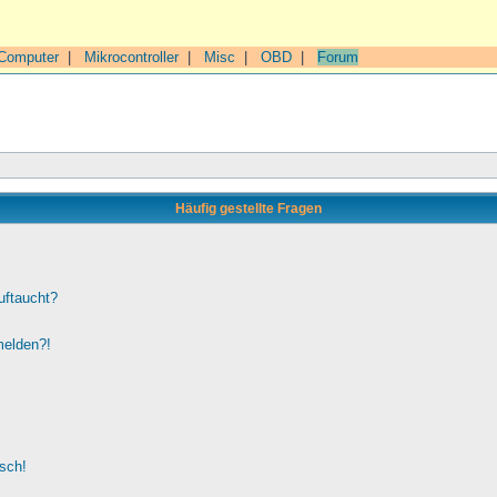
Computer
|
Mikrocontroller
|
Misc
|
OBD
|
Forum
Häufig gestellte Fragen
uftaucht?
melden?!
lsch!