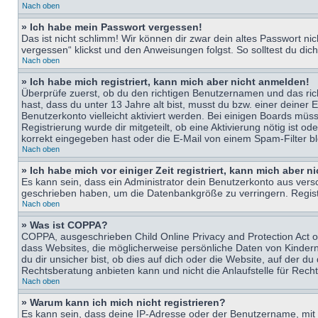
Nach oben
» Ich habe mein Passwort vergessen!
Das ist nicht schlimm! Wir können dir zwar dein altes Passwort n
vergessen“ klickst und den Anweisungen folgst. So solltest du di
Nach oben
» Ich habe mich registriert, kann mich aber nicht anmelden!
Überprüfe zuerst, ob du den richtigen Benutzernamen und das ri
hast, dass du unter 13 Jahre alt bist, musst du bzw. einer deiner 
Benutzerkonto vielleicht aktiviert werden. Bei einigen Boards müs
Registrierung wurde dir mitgeteilt, ob eine Aktivierung nötig ist
korrekt eingegeben hast oder die E-Mail von einem Spam-Filter bl
Nach oben
» Ich habe mich vor einiger Zeit registriert, kann mich aber 
Es kann sein, dass ein Administrator dein Benutzerkonto aus vers
geschrieben haben, um die Datenbankgröße zu verringern. Registri
Nach oben
» Was ist COPPA?
COPPA, ausgeschrieben Child Online Privacy and Protection Act of
dass Websites, die möglicherweise persönliche Daten von Kinder
du dir unsicher bist, ob dies auf dich oder die Website, auf der du
Rechtsberatung anbieten kann und nicht die Anlaufstelle für Recht
Nach oben
» Warum kann ich mich nicht registrieren?
Es kann sein, dass deine IP-Adresse oder der Benutzername, mit