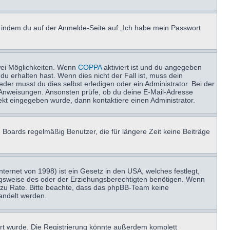
u, indem du auf der Anmelde-Seite auf „Ich habe mein Passwort
wei Möglichkeiten. Wenn
COPPA
aktiviert ist und du angegeben
du erhalten hast. Wenn dies nicht der Fall ist, muss dein
der musst du dies selbst erledigen oder ein Administrator. Bei der
nen Anweisungen. Ansonsten prüfe, ob du deine E-Mail-Adresse
ekt eingegeben wurde, dann kontaktiere einen Administrator.
 Boards regelmäßig Benutzer, die für längere Zeit keine Beiträge
ernet von 1998) ist ein Gesetz in den USA, welches festlegt,
ngsweise des oder der Erziehungsberechtigten benötigen. Wenn
and zu Rate. Bitte beachte, dass das phpBB-Team keine
handelt werden.
rt wurde. Die Registrierung könnte außerdem komplett