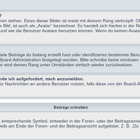
?
n stehen. Eines dieser Bilder ist meist mit deinem Rang verknüpft: Of
ild, ist auch als „Avatar“ bezeichnet. Es handelt sich hierbei in der 
 und wie die Benutzer Avatare benutzen können. Wenn du keinen Avatar 
le Beiträge du bislang erstellt hast oder identifizieren bestimmte B
 Board-Administration festgelegt wurden. Bitte schreibe keine sinnlo
tor wird deinen Rang unter Umständen einfach wieder zurücksetzen.
erde ich aufgefordert, mich anzumelden.
 für Nachrichten an andere Benutzer nutzen, falls diese von der Board
Beiträge schreiben
ntsprechende Symbol, entweder in der Foren- oder der Beitragsansicht.
eils am Ende der Foren- und der Beitragsansicht aufgelistet. Z. B. „D