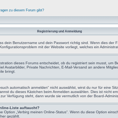
fragen zu diesem Forum gibt?
Registrierung und Anmeldung
ass dein Benutzername und dein Passwort richtig sind. Wenn dies der Fa
 Konfigurationsproblem mit der Website vorliegt, welches ein Administr
tration dieses Forums entscheidet, ob du registriert sein musst, um Beit
el Avatarbilder, Private Nachrichten, E-Mail-Versand an andere Mitglie
le bringt.
uch automatisch anmelden“ nicht auswählst, wirst du nur für eine Sit
kannst du dieses Kästchen beim Anmelden auswählen. Dies ist nicht e
t zur Verfügung steht, dann wurde sie vermutlich von der Board-Adminis
nline-Liste auftaucht?
ine Option „Verbirg meinen Online-Status“. Wenn du diese Option einsc
her gezählt.