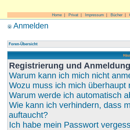
Home
|
Privat
|
Impressum
|
Bücher
|
Anmelden
Foren-Übersicht
Häuf
Registrierung und Anmeldun
Warum kann ich mich nicht anm
Wozu muss ich mich überhaupt r
Warum werde ich automatisch 
Wie kann ich verhindern, dass m
auftaucht?
Ich habe mein Passwort verges