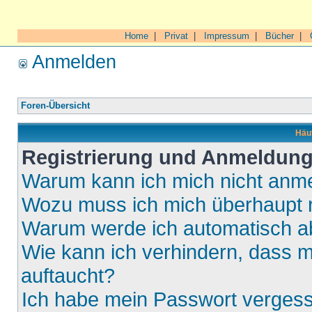
Home
|
Privat
|
Impressum
|
Bücher
|
Anmelden
Foren-Übersicht
Häuf
Registrierung und Anmeldun
Warum kann ich mich nicht anm
Wozu muss ich mich überhaupt r
Warum werde ich automatisch 
Wie kann ich verhindern, dass m
auftaucht?
Ich habe mein Passwort verges