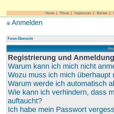
Home
|
Privat
|
Impressum
|
Bücher
|
Anmelden
Foren-Übersicht
Häuf
Registrierung und Anmeldun
Warum kann ich mich nicht anm
Wozu muss ich mich überhaupt r
Warum werde ich automatisch 
Wie kann ich verhindern, dass m
auftaucht?
Ich habe mein Passwort verges