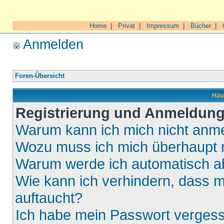
Home
|
Privat
|
Impressum
|
Bücher
|
Anmelden
Foren-Übersicht
Häuf
Registrierung und Anmeldun
Warum kann ich mich nicht anm
Wozu muss ich mich überhaupt r
Warum werde ich automatisch 
Wie kann ich verhindern, dass m
auftaucht?
Ich habe mein Passwort verges