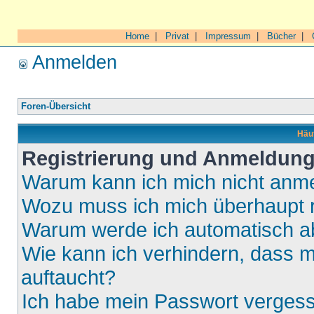
Home
|
Privat
|
Impressum
|
Bücher
|
Anmelden
Foren-Übersicht
Häuf
Registrierung und Anmeldun
Warum kann ich mich nicht anm
Wozu muss ich mich überhaupt r
Warum werde ich automatisch 
Wie kann ich verhindern, dass m
auftaucht?
Ich habe mein Passwort verges