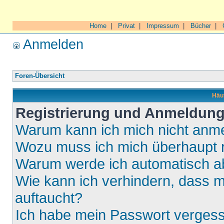
Home
|
Privat
|
Impressum
|
Bücher
|
Anmelden
Foren-Übersicht
Häuf
Registrierung und Anmeldun
Warum kann ich mich nicht anm
Wozu muss ich mich überhaupt r
Warum werde ich automatisch 
Wie kann ich verhindern, dass m
auftaucht?
Ich habe mein Passwort verges