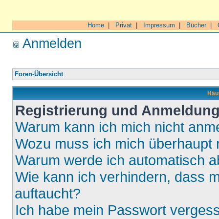
Home
|
Privat
|
Impressum
|
Bücher
|
Anmelden
Foren-Übersicht
Häuf
Registrierung und Anmeldun
Warum kann ich mich nicht anm
Wozu muss ich mich überhaupt r
Warum werde ich automatisch 
Wie kann ich verhindern, dass m
auftaucht?
Ich habe mein Passwort verges