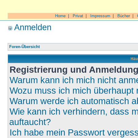
Home
|
Privat
|
Impressum
|
Bücher
|
Anmelden
Foren-Übersicht
Häuf
Registrierung und Anmeldun
Warum kann ich mich nicht anm
Wozu muss ich mich überhaupt r
Warum werde ich automatisch 
Wie kann ich verhindern, dass m
auftaucht?
Ich habe mein Passwort verges