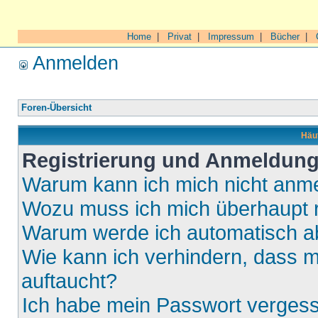
Home
|
Privat
|
Impressum
|
Bücher
|
Anmelden
Foren-Übersicht
Häuf
Registrierung und Anmeldun
Warum kann ich mich nicht anm
Wozu muss ich mich überhaupt r
Warum werde ich automatisch 
Wie kann ich verhindern, dass m
auftaucht?
Ich habe mein Passwort verges