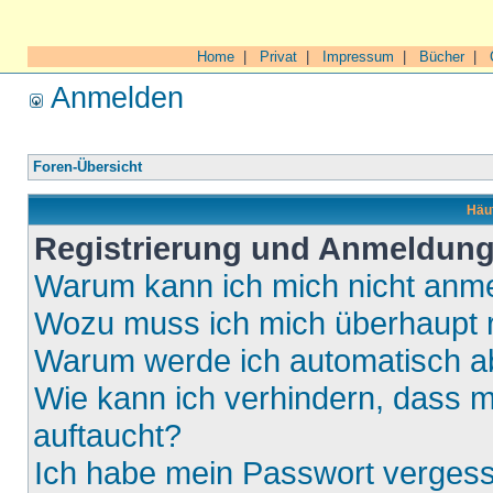
Home
|
Privat
|
Impressum
|
Bücher
|
Anmelden
Foren-Übersicht
Häuf
Registrierung und Anmeldun
Warum kann ich mich nicht anm
Wozu muss ich mich überhaupt r
Warum werde ich automatisch 
Wie kann ich verhindern, dass m
auftaucht?
Ich habe mein Passwort verges