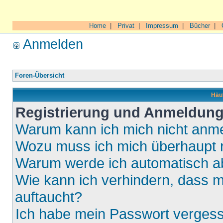
Home
|
Privat
|
Impressum
|
Bücher
|
Anmelden
Foren-Übersicht
Häuf
Registrierung und Anmeldun
Warum kann ich mich nicht anm
Wozu muss ich mich überhaupt r
Warum werde ich automatisch 
Wie kann ich verhindern, dass m
auftaucht?
Ich habe mein Passwort verges