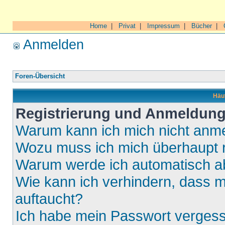
Home
|
Privat
|
Impressum
|
Bücher
|
Anmelden
Foren-Übersicht
Häuf
Registrierung und Anmeldun
Warum kann ich mich nicht anm
Wozu muss ich mich überhaupt r
Warum werde ich automatisch 
Wie kann ich verhindern, dass m
auftaucht?
Ich habe mein Passwort verges