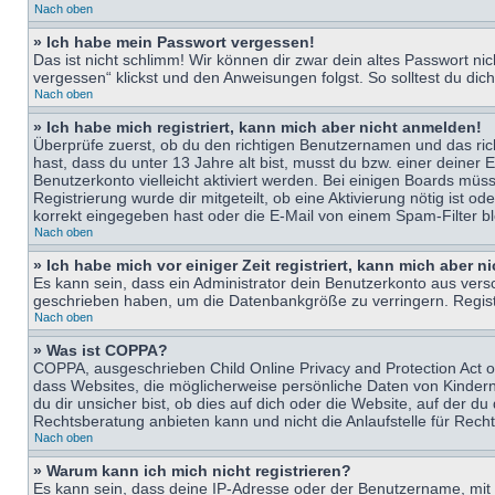
Nach oben
» Ich habe mein Passwort vergessen!
Das ist nicht schlimm! Wir können dir zwar dein altes Passwort n
vergessen“ klickst und den Anweisungen folgst. So solltest du di
Nach oben
» Ich habe mich registriert, kann mich aber nicht anmelden!
Überprüfe zuerst, ob du den richtigen Benutzernamen und das ri
hast, dass du unter 13 Jahre alt bist, musst du bzw. einer deiner 
Benutzerkonto vielleicht aktiviert werden. Bei einigen Boards müs
Registrierung wurde dir mitgeteilt, ob eine Aktivierung nötig ist
korrekt eingegeben hast oder die E-Mail von einem Spam-Filter bl
Nach oben
» Ich habe mich vor einiger Zeit registriert, kann mich aber 
Es kann sein, dass ein Administrator dein Benutzerkonto aus vers
geschrieben haben, um die Datenbankgröße zu verringern. Registri
Nach oben
» Was ist COPPA?
COPPA, ausgeschrieben Child Online Privacy and Protection Act of
dass Websites, die möglicherweise persönliche Daten von Kinder
du dir unsicher bist, ob dies auf dich oder die Website, auf der du
Rechtsberatung anbieten kann und nicht die Anlaufstelle für Recht
Nach oben
» Warum kann ich mich nicht registrieren?
Es kann sein, dass deine IP-Adresse oder der Benutzername, mit