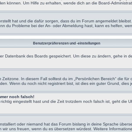
en können. Um Hilfe zu erhalten, wende dich an die Board-Administrat
erstellt hat und die dafür sorgen, dass du im Forum angemeldet bleibs
Wenn du Probleme bei der An- oder Abmeldung hast, kann es helfen, we
Benutzerpräferenzen und -einstellungen
n der Datenbank des Boards gespeichert. Um diese zu ändern, gehe in de
Zeitzone. In diesem Fall solltest du im „Persönlichen Bereich“ die für d
. Wenn du noch nicht registriert bist, ist dies ein guter Grund, dies je
immer noch falsch!
chtig eingestellt hast und die Zeit trotzdem noch falsch ist, geht die U
nstalliert oder niemand hat das Forum bislang in deine Sprache überse
würden wir uns freuen, wenn du es übersetzen würdest. Weitere Informa