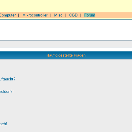
Computer
|
Mikrocontroller
|
Misc
|
OBD
|
Forum
Häufig gestellte Fragen
uftaucht?
melden?!
lsch!