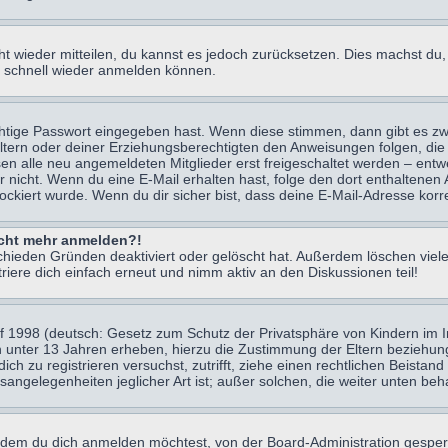
icht wieder mitteilen, du kannst es jedoch zurücksetzen. Dies machst d
ch schnell wieder anmelden können.
chtige Passwort eingegeben hast. Wenn diese stimmen, dann gibt es z
Eltern oder deiner Erziehungsberechtigten den Anweisungen folgen, die 
sen alle neu angemeldeten Mitglieder erst freigeschaltet werden – entwe
 oder nicht. Wenn du eine E-Mail erhalten hast, folge den dort enthalte
ockiert wurde. Wenn du dir sicher bist, dass deine E-Mail-Adresse korr
nicht mehr anmelden?!
chieden Gründen deaktiviert oder gelöscht hat. Außerdem löschen viele
ere dich einfach erneut und nimm aktiv an den Diskussionen teil!
 1998 (deutsch: Gesetz zum Schutz der Privatsphäre von Kindern im Int
n unter 13 Jahren erheben, hierzu die Zustimmung der Eltern beziehu
 dich zu registrieren versuchst, zutrifft, ziehe einen rechtlichen Beist
sangelegenheiten jeglicher Art ist; außer solchen, die weiter unten be
 dem du dich anmelden möchtest, von der Board-Administration gesper