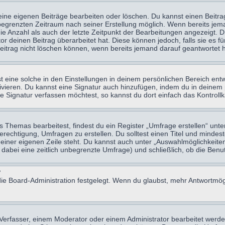
eine eigenen Beiträge bearbeiten oder löschen. Du kannst einen Beitr
n begrenzten Zeitraum nach seiner Erstellung möglich. Wenn bereits jema
e Anzahl als auch der letzte Zeitpunkt der Bearbeitungen angezeigt. 
 deinen Beitrag überarbeitet hat. Diese können jedoch, falls sie es für
eitrag nicht löschen können, wenn bereits jemand darauf geantwortet h
eine solche in den Einstellungen in deinem persönlichen Bereich entw
tivieren. Du kannst eine Signatur auch hinzufügen, indem du in deine
e Signatur verfassen möchtest, so kannst du dort einfach das Kontroll
Themas bearbeitest, findest du ein Register „Umfrage erstellen“ unter
Berechtigung, Umfragen zu erstellen. Du solltest einen Titel und minde
 einer eigenen Zeile steht. Du kannst auch unter „Auswahlmöglichkeiten
t dabei eine zeitlich unbegrenzte Umfrage) und schließlich, ob die Be
?
ie Board-Administration festgelegt. Wenn du glaubst, mehr Antwortmögl
erfasser, einem Moderator oder einem Administrator bearbeitet werde