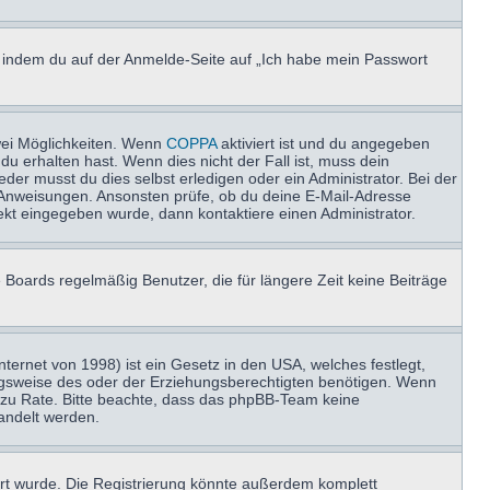
u, indem du auf der Anmelde-Seite auf „Ich habe mein Passwort
wei Möglichkeiten. Wenn
COPPA
aktiviert ist und du angegeben
du erhalten hast. Wenn dies nicht der Fall ist, muss dein
der musst du dies selbst erledigen oder ein Administrator. Bei der
nen Anweisungen. Ansonsten prüfe, ob du deine E-Mail-Adresse
ekt eingegeben wurde, dann kontaktiere einen Administrator.
 Boards regelmäßig Benutzer, die für längere Zeit keine Beiträge
ernet von 1998) ist ein Gesetz in den USA, welches festlegt,
ngsweise des oder der Erziehungsberechtigten benötigen. Wenn
and zu Rate. Bitte beachte, dass das phpBB-Team keine
handelt werden.
rt wurde. Die Registrierung könnte außerdem komplett