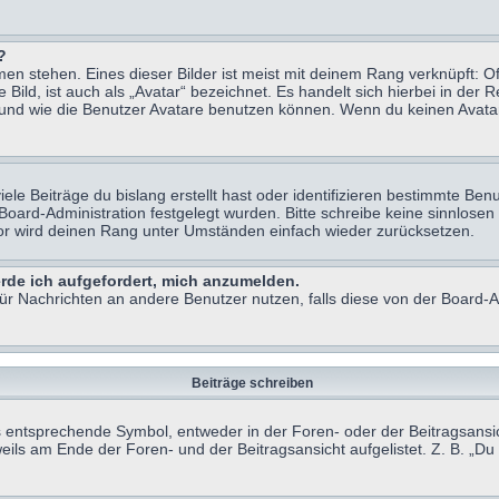
?
n stehen. Eines dieser Bilder ist meist mit deinem Rang verknüpft: Of
ild, ist auch als „Avatar“ bezeichnet. Es handelt sich hierbei in der 
 und wie die Benutzer Avatare benutzen können. Wenn du keinen Avatar 
le Beiträge du bislang erstellt hast oder identifizieren bestimmte B
 Board-Administration festgelegt wurden. Bitte schreibe keine sinnlo
tor wird deinen Rang unter Umständen einfach wieder zurücksetzen.
erde ich aufgefordert, mich anzumelden.
 für Nachrichten an andere Benutzer nutzen, falls diese von der Board
Beiträge schreiben
ntsprechende Symbol, entweder in der Foren- oder der Beitragsansicht.
eils am Ende der Foren- und der Beitragsansicht aufgelistet. Z. B. „D