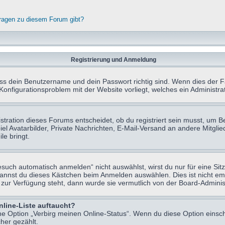
fragen zu diesem Forum gibt?
Registrierung und Anmeldung
ass dein Benutzername und dein Passwort richtig sind. Wenn dies der Fa
 Konfigurationsproblem mit der Website vorliegt, welches ein Administr
tration dieses Forums entscheidet, ob du registriert sein musst, um Beit
el Avatarbilder, Private Nachrichten, E-Mail-Versand an andere Mitglie
le bringt.
uch automatisch anmelden“ nicht auswählst, wirst du nur für eine Sit
kannst du dieses Kästchen beim Anmelden auswählen. Dies ist nicht e
t zur Verfügung steht, dann wurde sie vermutlich von der Board-Adminis
nline-Liste auftaucht?
ine Option „Verbirg meinen Online-Status“. Wenn du diese Option einsc
her gezählt.