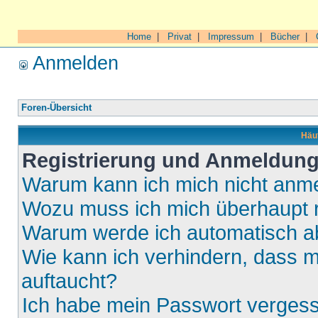
Home
|
Privat
|
Impressum
|
Bücher
|
Anmelden
Foren-Übersicht
Häuf
Registrierung und Anmeldun
Warum kann ich mich nicht anm
Wozu muss ich mich überhaupt r
Warum werde ich automatisch 
Wie kann ich verhindern, dass m
auftaucht?
Ich habe mein Passwort verges