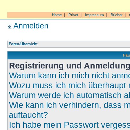
Home
|
Privat
|
Impressum
|
Bücher
|
Anmelden
Foren-Übersicht
Häuf
Registrierung und Anmeldun
Warum kann ich mich nicht anm
Wozu muss ich mich überhaupt r
Warum werde ich automatisch 
Wie kann ich verhindern, dass m
auftaucht?
Ich habe mein Passwort verges