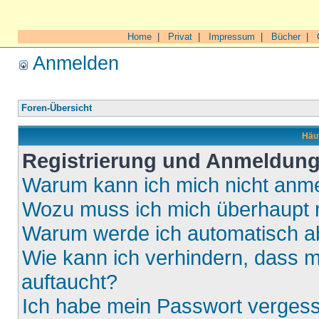
Home
|
Privat
|
Impressum
|
Bücher
|
Anmelden
Foren-Übersicht
Häuf
Registrierung und Anmeldun
Warum kann ich mich nicht anm
Wozu muss ich mich überhaupt r
Warum werde ich automatisch 
Wie kann ich verhindern, dass m
auftaucht?
Ich habe mein Passwort verges