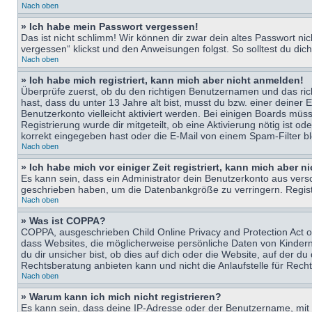
Nach oben
» Ich habe mein Passwort vergessen!
Das ist nicht schlimm! Wir können dir zwar dein altes Passwort n
vergessen“ klickst und den Anweisungen folgst. So solltest du di
Nach oben
» Ich habe mich registriert, kann mich aber nicht anmelden!
Überprüfe zuerst, ob du den richtigen Benutzernamen und das ri
hast, dass du unter 13 Jahre alt bist, musst du bzw. einer deiner 
Benutzerkonto vielleicht aktiviert werden. Bei einigen Boards müs
Registrierung wurde dir mitgeteilt, ob eine Aktivierung nötig ist
korrekt eingegeben hast oder die E-Mail von einem Spam-Filter bl
Nach oben
» Ich habe mich vor einiger Zeit registriert, kann mich aber 
Es kann sein, dass ein Administrator dein Benutzerkonto aus vers
geschrieben haben, um die Datenbankgröße zu verringern. Registri
Nach oben
» Was ist COPPA?
COPPA, ausgeschrieben Child Online Privacy and Protection Act of
dass Websites, die möglicherweise persönliche Daten von Kinder
du dir unsicher bist, ob dies auf dich oder die Website, auf der du
Rechtsberatung anbieten kann und nicht die Anlaufstelle für Recht
Nach oben
» Warum kann ich mich nicht registrieren?
Es kann sein, dass deine IP-Adresse oder der Benutzername, mit