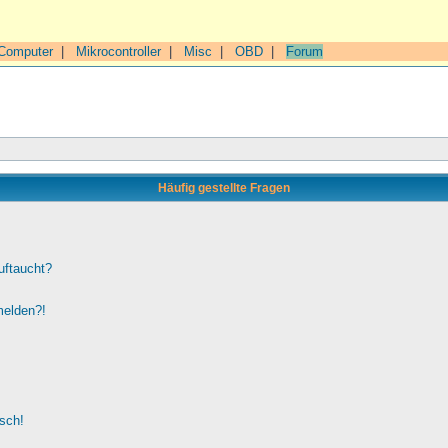
Computer
|
Mikrocontroller
|
Misc
|
OBD
|
Forum
Häufig gestellte Fragen
uftaucht?
melden?!
lsch!