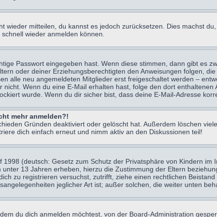
icht wieder mitteilen, du kannst es jedoch zurücksetzen. Dies machst d
ch schnell wieder anmelden können.
chtige Passwort eingegeben hast. Wenn diese stimmen, dann gibt es z
Eltern oder deiner Erziehungsberechtigten den Anweisungen folgen, die 
sen alle neu angemeldeten Mitglieder erst freigeschaltet werden – entwe
 oder nicht. Wenn du eine E-Mail erhalten hast, folge den dort enthalte
ockiert wurde. Wenn du dir sicher bist, dass deine E-Mail-Adresse korr
nicht mehr anmelden?!
chieden Gründen deaktiviert oder gelöscht hat. Außerdem löschen viele
ere dich einfach erneut und nimm aktiv an den Diskussionen teil!
 1998 (deutsch: Gesetz zum Schutz der Privatsphäre von Kindern im Int
n unter 13 Jahren erheben, hierzu die Zustimmung der Eltern beziehu
 dich zu registrieren versuchst, zutrifft, ziehe einen rechtlichen Beist
sangelegenheiten jeglicher Art ist; außer solchen, die weiter unten be
 dem du dich anmelden möchtest, von der Board-Administration gesper