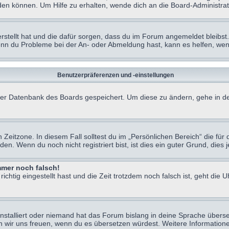
en können. Um Hilfe zu erhalten, wende dich an die Board-Administrat
erstellt hat und die dafür sorgen, dass du im Forum angemeldet bleibs
Wenn du Probleme bei der An- oder Abmeldung hast, kann es helfen, we
Benutzerpräferenzen und -einstellungen
n der Datenbank des Boards gespeichert. Um diese zu ändern, gehe in de
Zeitzone. In diesem Fall solltest du im „Persönlichen Bereich“ die für d
. Wenn du noch nicht registriert bist, ist dies ein guter Grund, dies je
immer noch falsch!
chtig eingestellt hast und die Zeit trotzdem noch falsch ist, geht die U
nstalliert oder niemand hat das Forum bislang in deine Sprache überse
würden wir uns freuen, wenn du es übersetzen würdest. Weitere Informa