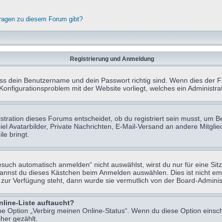
fragen zu diesem Forum gibt?
Registrierung und Anmeldung
ass dein Benutzername und dein Passwort richtig sind. Wenn dies der Fa
 Konfigurationsproblem mit der Website vorliegt, welches ein Administr
tration dieses Forums entscheidet, ob du registriert sein musst, um Beit
el Avatarbilder, Private Nachrichten, E-Mail-Versand an andere Mitglie
le bringt.
uch automatisch anmelden“ nicht auswählst, wirst du nur für eine Sit
kannst du dieses Kästchen beim Anmelden auswählen. Dies ist nicht e
t zur Verfügung steht, dann wurde sie vermutlich von der Board-Adminis
nline-Liste auftaucht?
ine Option „Verbirg meinen Online-Status“. Wenn du diese Option einsc
her gezählt.