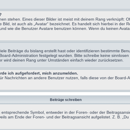
?
n stehen. Eines dieser Bilder ist meist mit deinem Rang verknüpft: Of
ild, ist auch als „Avatar“ bezeichnet. Es handelt sich hierbei in der 
 und wie die Benutzer Avatare benutzen können. Wenn du keinen Avatar 
le Beiträge du bislang erstellt hast oder identifizieren bestimmte B
 Board-Administration festgelegt wurden. Bitte schreibe keine sinnlo
tor wird deinen Rang unter Umständen einfach wieder zurücksetzen.
erde ich aufgefordert, mich anzumelden.
 für Nachrichten an andere Benutzer nutzen, falls diese von der Board
Beiträge schreiben
ntsprechende Symbol, entweder in der Foren- oder der Beitragsansicht.
eils am Ende der Foren- und der Beitragsansicht aufgelistet. Z. B. „D