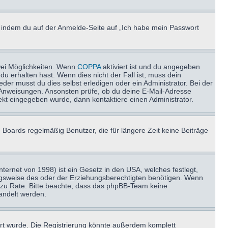
u, indem du auf der Anmelde-Seite auf „Ich habe mein Passwort
wei Möglichkeiten. Wenn
COPPA
aktiviert ist und du angegeben
du erhalten hast. Wenn dies nicht der Fall ist, muss dein
der musst du dies selbst erledigen oder ein Administrator. Bei der
nen Anweisungen. Ansonsten prüfe, ob du deine E-Mail-Adresse
ekt eingegeben wurde, dann kontaktiere einen Administrator.
 Boards regelmäßig Benutzer, die für längere Zeit keine Beiträge
ernet von 1998) ist ein Gesetz in den USA, welches festlegt,
ngsweise des oder der Erziehungsberechtigten benötigen. Wenn
and zu Rate. Bitte beachte, dass das phpBB-Team keine
handelt werden.
rt wurde. Die Registrierung könnte außerdem komplett