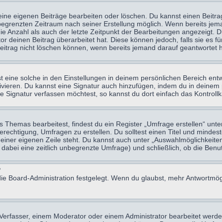
eine eigenen Beiträge bearbeiten oder löschen. Du kannst einen Beitr
n begrenzten Zeitraum nach seiner Erstellung möglich. Wenn bereits jema
e Anzahl als auch der letzte Zeitpunkt der Bearbeitungen angezeigt. 
 deinen Beitrag überarbeitet hat. Diese können jedoch, falls sie es für
eitrag nicht löschen können, wenn bereits jemand darauf geantwortet h
eine solche in den Einstellungen in deinem persönlichen Bereich entw
tivieren. Du kannst eine Signatur auch hinzufügen, indem du in deine
e Signatur verfassen möchtest, so kannst du dort einfach das Kontroll
Themas bearbeitest, findest du ein Register „Umfrage erstellen“ unter
Berechtigung, Umfragen zu erstellen. Du solltest einen Titel und minde
 einer eigenen Zeile steht. Du kannst auch unter „Auswahlmöglichkeiten
t dabei eine zeitlich unbegrenzte Umfrage) und schließlich, ob die Be
?
ie Board-Administration festgelegt. Wenn du glaubst, mehr Antwortmögl
erfasser, einem Moderator oder einem Administrator bearbeitet werde