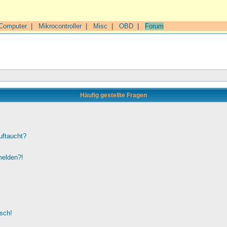
Computer
|
Mikrocontroller
|
Misc
|
OBD
|
Forum
Häufig gestellte Fragen
uftaucht?
melden?!
lsch!