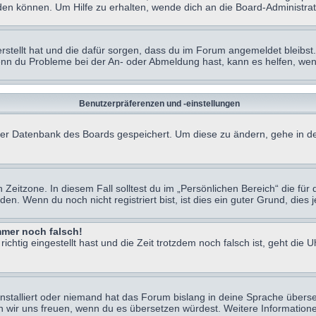
en können. Um Hilfe zu erhalten, wende dich an die Board-Administrat
erstellt hat und die dafür sorgen, dass du im Forum angemeldet bleibs
Wenn du Probleme bei der An- oder Abmeldung hast, kann es helfen, we
Benutzerpräferenzen und -einstellungen
n der Datenbank des Boards gespeichert. Um diese zu ändern, gehe in de
Zeitzone. In diesem Fall solltest du im „Persönlichen Bereich“ die für d
. Wenn du noch nicht registriert bist, ist dies ein guter Grund, dies je
immer noch falsch!
chtig eingestellt hast und die Zeit trotzdem noch falsch ist, geht die U
nstalliert oder niemand hat das Forum bislang in deine Sprache überse
würden wir uns freuen, wenn du es übersetzen würdest. Weitere Informa