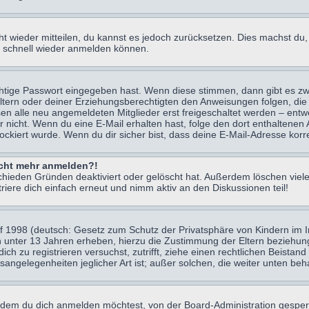
icht wieder mitteilen, du kannst es jedoch zurücksetzen. Dies machst d
ch schnell wieder anmelden können.
chtige Passwort eingegeben hast. Wenn diese stimmen, dann gibt es z
Eltern oder deiner Erziehungsberechtigten den Anweisungen folgen, die 
sen alle neu angemeldeten Mitglieder erst freigeschaltet werden – entwe
 oder nicht. Wenn du eine E-Mail erhalten hast, folge den dort enthalte
ockiert wurde. Wenn du dir sicher bist, dass deine E-Mail-Adresse korr
nicht mehr anmelden?!
chieden Gründen deaktiviert oder gelöscht hat. Außerdem löschen viele
ere dich einfach erneut und nimm aktiv an den Diskussionen teil!
 1998 (deutsch: Gesetz zum Schutz der Privatsphäre von Kindern im Int
n unter 13 Jahren erheben, hierzu die Zustimmung der Eltern beziehu
 dich zu registrieren versuchst, zutrifft, ziehe einen rechtlichen Beist
sangelegenheiten jeglicher Art ist; außer solchen, die weiter unten be
 dem du dich anmelden möchtest, von der Board-Administration gesper