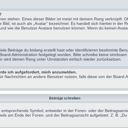
?
n stehen. Eines dieser Bilder ist meist mit deinem Rang verknüpft: Of
ild, ist auch als „Avatar“ bezeichnet. Es handelt sich hierbei in der 
 und wie die Benutzer Avatare benutzen können. Wenn du keinen Avatar 
le Beiträge du bislang erstellt hast oder identifizieren bestimmte B
 Board-Administration festgelegt wurden. Bitte schreibe keine sinnlo
tor wird deinen Rang unter Umständen einfach wieder zurücksetzen.
erde ich aufgefordert, mich anzumelden.
 für Nachrichten an andere Benutzer nutzen, falls diese von der Board
Beiträge schreiben
ntsprechende Symbol, entweder in der Foren- oder der Beitragsansicht.
eils am Ende der Foren- und der Beitragsansicht aufgelistet. Z. B. „D