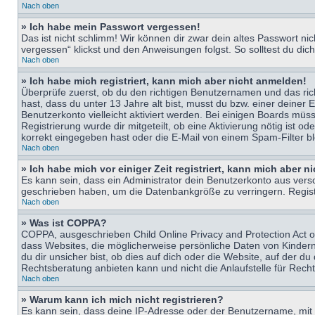
Nach oben
» Ich habe mein Passwort vergessen!
Das ist nicht schlimm! Wir können dir zwar dein altes Passwort n
vergessen“ klickst und den Anweisungen folgst. So solltest du di
Nach oben
» Ich habe mich registriert, kann mich aber nicht anmelden!
Überprüfe zuerst, ob du den richtigen Benutzernamen und das ri
hast, dass du unter 13 Jahre alt bist, musst du bzw. einer deiner 
Benutzerkonto vielleicht aktiviert werden. Bei einigen Boards müs
Registrierung wurde dir mitgeteilt, ob eine Aktivierung nötig ist
korrekt eingegeben hast oder die E-Mail von einem Spam-Filter bl
Nach oben
» Ich habe mich vor einiger Zeit registriert, kann mich aber 
Es kann sein, dass ein Administrator dein Benutzerkonto aus vers
geschrieben haben, um die Datenbankgröße zu verringern. Registri
Nach oben
» Was ist COPPA?
COPPA, ausgeschrieben Child Online Privacy and Protection Act of
dass Websites, die möglicherweise persönliche Daten von Kinder
du dir unsicher bist, ob dies auf dich oder die Website, auf der du
Rechtsberatung anbieten kann und nicht die Anlaufstelle für Recht
Nach oben
» Warum kann ich mich nicht registrieren?
Es kann sein, dass deine IP-Adresse oder der Benutzername, mit