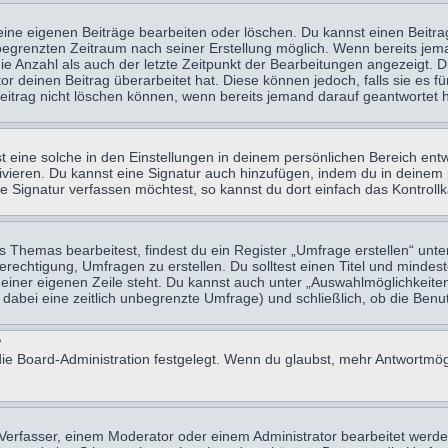
eine eigenen Beiträge bearbeiten oder löschen. Du kannst einen Beitr
n begrenzten Zeitraum nach seiner Erstellung möglich. Wenn bereits jema
e Anzahl als auch der letzte Zeitpunkt der Bearbeitungen angezeigt. 
 deinen Beitrag überarbeitet hat. Diese können jedoch, falls sie es für
eitrag nicht löschen können, wenn bereits jemand darauf geantwortet h
eine solche in den Einstellungen in deinem persönlichen Bereich entw
tivieren. Du kannst eine Signatur auch hinzufügen, indem du in deine
e Signatur verfassen möchtest, so kannst du dort einfach das Kontroll
Themas bearbeitest, findest du ein Register „Umfrage erstellen“ unter
Berechtigung, Umfragen zu erstellen. Du solltest einen Titel und minde
 einer eigenen Zeile steht. Du kannst auch unter „Auswahlmöglichkeiten
t dabei eine zeitlich unbegrenzte Umfrage) und schließlich, ob die Be
?
ie Board-Administration festgelegt. Wenn du glaubst, mehr Antwortmögl
erfasser, einem Moderator oder einem Administrator bearbeitet werde