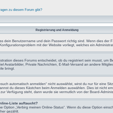
fragen zu diesem Forum gibt?
Registrierung und Anmeldung
ass dein Benutzername und dein Passwort richtig sind. Wenn dies der Fa
 Konfigurationsproblem mit der Website vorliegt, welches ein Administr
tration dieses Forums entscheidet, ob du registriert sein musst, um Beit
el Avatarbilder, Private Nachrichten, E-Mail-Versand an andere Mitglie
le bringt.
uch automatisch anmelden“ nicht auswählst, wirst du nur für eine Sit
kannst du dieses Kästchen beim Anmelden auswählen. Dies ist nicht e
t zur Verfügung steht, dann wurde sie vermutlich von der Board-Adminis
nline-Liste auftaucht?
ine Option „Verbirg meinen Online-Status“. Wenn du diese Option einsc
her gezählt.