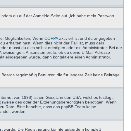
u, indem du auf der Anmelde-Seite auf „Ich habe mein Passwort
wei Möglichkeiten. Wenn
COPPA
aktiviert ist und du angegeben
du erhalten hast. Wenn dies nicht der Fall ist, muss dein
der musst du dies selbst erledigen oder ein Administrator. Bei der
nen Anweisungen. Ansonsten prüfe, ob du deine E-Mail-Adresse
ekt eingegeben wurde, dann kontaktiere einen Administrator.
 Boards regelmäßig Benutzer, die für längere Zeit keine Beiträge
ernet von 1998) ist ein Gesetz in den USA, welches festlegt,
ngsweise des oder der Erziehungsberechtigten benötigen. Wenn
and zu Rate. Bitte beachte, dass das phpBB-Team keine
handelt werden.
rt wurde. Die Registrierung könnte außerdem komplett