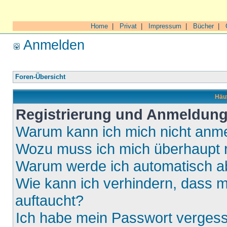
Home
|
Privat
|
Impressum
|
Bücher
|
Anmelden
Foren-Übersicht
Häuf
Registrierung und Anmeldun
Warum kann ich mich nicht anm
Wozu muss ich mich überhaupt r
Warum werde ich automatisch 
Wie kann ich verhindern, dass m
auftaucht?
Ich habe mein Passwort verges