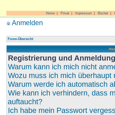
Home
|
Privat
|
Impressum
|
Bücher
|
Anmelden
Foren-Übersicht
Häuf
Registrierung und Anmeldun
Warum kann ich mich nicht anm
Wozu muss ich mich überhaupt r
Warum werde ich automatisch 
Wie kann ich verhindern, dass m
auftaucht?
Ich habe mein Passwort verges