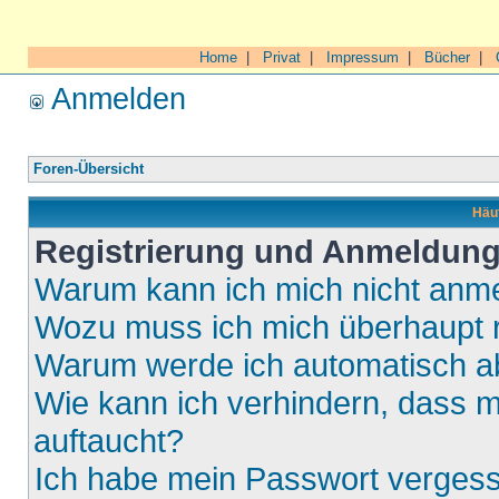
Home
|
Privat
|
Impressum
|
Bücher
|
Anmelden
Foren-Übersicht
Häuf
Registrierung und Anmeldun
Warum kann ich mich nicht anm
Wozu muss ich mich überhaupt r
Warum werde ich automatisch 
Wie kann ich verhindern, dass m
auftaucht?
Ich habe mein Passwort verges