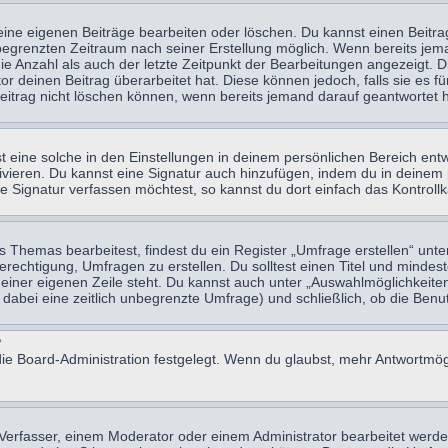
eine eigenen Beiträge bearbeiten oder löschen. Du kannst einen Beitr
n begrenzten Zeitraum nach seiner Erstellung möglich. Wenn bereits jema
e Anzahl als auch der letzte Zeitpunkt der Bearbeitungen angezeigt. 
 deinen Beitrag überarbeitet hat. Diese können jedoch, falls sie es für
eitrag nicht löschen können, wenn bereits jemand darauf geantwortet h
eine solche in den Einstellungen in deinem persönlichen Bereich entw
tivieren. Du kannst eine Signatur auch hinzufügen, indem du in deine
e Signatur verfassen möchtest, so kannst du dort einfach das Kontroll
Themas bearbeitest, findest du ein Register „Umfrage erstellen“ unter
Berechtigung, Umfragen zu erstellen. Du solltest einen Titel und minde
 einer eigenen Zeile steht. Du kannst auch unter „Auswahlmöglichkeiten
t dabei eine zeitlich unbegrenzte Umfrage) und schließlich, ob die Be
?
ie Board-Administration festgelegt. Wenn du glaubst, mehr Antwortmögl
erfasser, einem Moderator oder einem Administrator bearbeitet werde