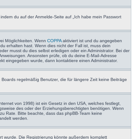
u, indem du auf der Anmelde-Seite auf „Ich habe mein Passwort
wei Möglichkeiten. Wenn
COPPA
aktiviert ist und du angegeben
du erhalten hast. Wenn dies nicht der Fall ist, muss dein
der musst du dies selbst erledigen oder ein Administrator. Bei der
nen Anweisungen. Ansonsten prüfe, ob du deine E-Mail-Adresse
ekt eingegeben wurde, dann kontaktiere einen Administrator.
 Boards regelmäßig Benutzer, die für längere Zeit keine Beiträge
ernet von 1998) ist ein Gesetz in den USA, welches festlegt,
ngsweise des oder der Erziehungsberechtigten benötigen. Wenn
and zu Rate. Bitte beachte, dass das phpBB-Team keine
handelt werden.
rt wurde. Die Registrierung könnte außerdem komplett