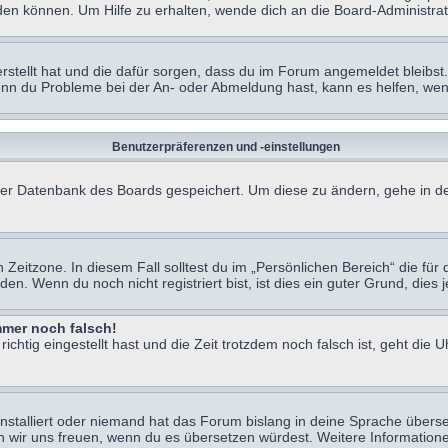
en können. Um Hilfe zu erhalten, wende dich an die Board-Administrat
erstellt hat und die dafür sorgen, dass du im Forum angemeldet bleibs
Wenn du Probleme bei der An- oder Abmeldung hast, kann es helfen, we
Benutzerpräferenzen und -einstellungen
n der Datenbank des Boards gespeichert. Um diese zu ändern, gehe in de
Zeitzone. In diesem Fall solltest du im „Persönlichen Bereich“ die für d
. Wenn du noch nicht registriert bist, ist dies ein guter Grund, dies je
immer noch falsch!
chtig eingestellt hast und die Zeit trotzdem noch falsch ist, geht die U
nstalliert oder niemand hat das Forum bislang in deine Sprache überse
würden wir uns freuen, wenn du es übersetzen würdest. Weitere Informa