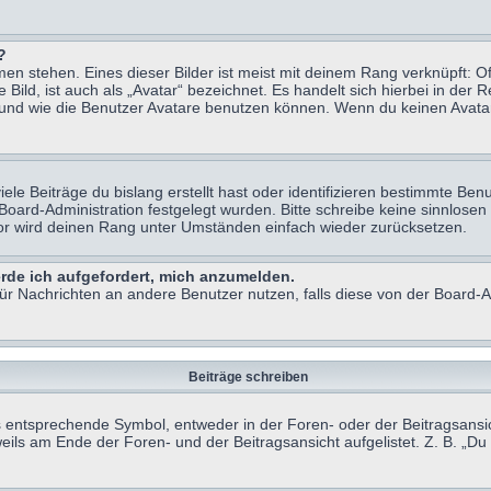
?
n stehen. Eines dieser Bilder ist meist mit deinem Rang verknüpft: Of
ild, ist auch als „Avatar“ bezeichnet. Es handelt sich hierbei in der 
 und wie die Benutzer Avatare benutzen können. Wenn du keinen Avatar 
le Beiträge du bislang erstellt hast oder identifizieren bestimmte B
 Board-Administration festgelegt wurden. Bitte schreibe keine sinnlo
tor wird deinen Rang unter Umständen einfach wieder zurücksetzen.
erde ich aufgefordert, mich anzumelden.
 für Nachrichten an andere Benutzer nutzen, falls diese von der Board
Beiträge schreiben
ntsprechende Symbol, entweder in der Foren- oder der Beitragsansicht.
eils am Ende der Foren- und der Beitragsansicht aufgelistet. Z. B. „D