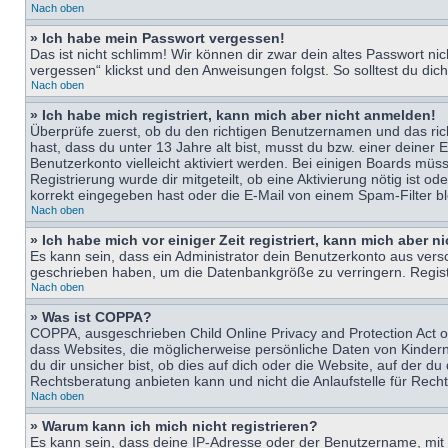
Nach oben
» Ich habe mein Passwort vergessen!
Das ist nicht schlimm! Wir können dir zwar dein altes Passwort n
vergessen“ klickst und den Anweisungen folgst. So solltest du di
Nach oben
» Ich habe mich registriert, kann mich aber nicht anmelden!
Überprüfe zuerst, ob du den richtigen Benutzernamen und das ri
hast, dass du unter 13 Jahre alt bist, musst du bzw. einer deiner 
Benutzerkonto vielleicht aktiviert werden. Bei einigen Boards müs
Registrierung wurde dir mitgeteilt, ob eine Aktivierung nötig ist
korrekt eingegeben hast oder die E-Mail von einem Spam-Filter bl
Nach oben
» Ich habe mich vor einiger Zeit registriert, kann mich aber 
Es kann sein, dass ein Administrator dein Benutzerkonto aus vers
geschrieben haben, um die Datenbankgröße zu verringern. Registri
Nach oben
» Was ist COPPA?
COPPA, ausgeschrieben Child Online Privacy and Protection Act of
dass Websites, die möglicherweise persönliche Daten von Kinder
du dir unsicher bist, ob dies auf dich oder die Website, auf der du
Rechtsberatung anbieten kann und nicht die Anlaufstelle für Recht
Nach oben
» Warum kann ich mich nicht registrieren?
Es kann sein, dass deine IP-Adresse oder der Benutzername, mit