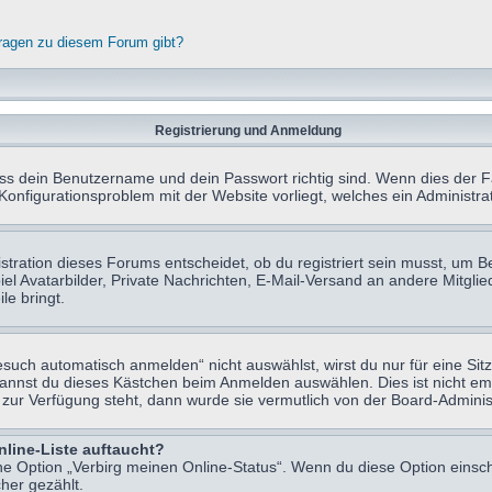
fragen zu diesem Forum gibt?
Registrierung und Anmeldung
ass dein Benutzername und dein Passwort richtig sind. Wenn dies der Fa
 Konfigurationsproblem mit der Website vorliegt, welches ein Administr
tration dieses Forums entscheidet, ob du registriert sein musst, um Beit
el Avatarbilder, Private Nachrichten, E-Mail-Versand an andere Mitglie
le bringt.
uch automatisch anmelden“ nicht auswählst, wirst du nur für eine Sit
kannst du dieses Kästchen beim Anmelden auswählen. Dies ist nicht e
t zur Verfügung steht, dann wurde sie vermutlich von der Board-Adminis
nline-Liste auftaucht?
ine Option „Verbirg meinen Online-Status“. Wenn du diese Option einsc
her gezählt.