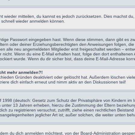
icht wieder mitteilen, du kannst es jedoch zurücksetzen. Dies machst d
ch schnell wieder anmelden können.
chtige Passwort eingegeben hast. Wenn diese stimmen, dann gibt es z
Eltern oder deiner Erziehungsberechtigten den Anweisungen folgen, die 
sen alle neu angemeldeten Mitglieder erst freigeschaltet werden – entwe
 oder nicht. Wenn du eine E-Mail erhalten hast, folge den dort enthalte
ockiert wurde. Wenn du dir sicher bist, dass deine E-Mail-Adresse korr
nicht mehr anmelden?!
chieden Gründen deaktiviert oder gelöscht hat. Außerdem löschen viele
ere dich einfach erneut und nimm aktiv an den Diskussionen teil!
 1998 (deutsch: Gesetz zum Schutz der Privatsphäre von Kindern im Int
n unter 13 Jahren erheben, hierzu die Zustimmung der Eltern beziehu
 dich zu registrieren versuchst, zutrifft, ziehe einen rechtlichen Beist
sangelegenheiten jeglicher Art ist; außer solchen, die weiter unten be
 dem du dich anmelden möchtest, von der Board-Administration gesper