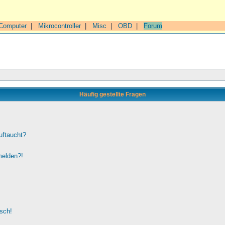
Computer
|
Mikrocontroller
|
Misc
|
OBD
|
Forum
Häufig gestellte Fragen
uftaucht?
melden?!
lsch!