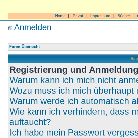
Home
|
Privat
|
Impressum
|
Bücher
|
Anmelden
Foren-Übersicht
Häuf
Registrierung und Anmeldun
Warum kann ich mich nicht anm
Wozu muss ich mich überhaupt r
Warum werde ich automatisch 
Wie kann ich verhindern, dass m
auftaucht?
Ich habe mein Passwort verges