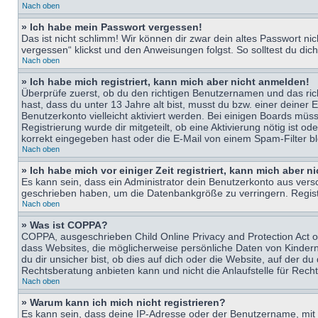
Nach oben
» Ich habe mein Passwort vergessen!
Das ist nicht schlimm! Wir können dir zwar dein altes Passwort n
vergessen“ klickst und den Anweisungen folgst. So solltest du di
Nach oben
» Ich habe mich registriert, kann mich aber nicht anmelden!
Überprüfe zuerst, ob du den richtigen Benutzernamen und das ri
hast, dass du unter 13 Jahre alt bist, musst du bzw. einer deiner 
Benutzerkonto vielleicht aktiviert werden. Bei einigen Boards müs
Registrierung wurde dir mitgeteilt, ob eine Aktivierung nötig ist
korrekt eingegeben hast oder die E-Mail von einem Spam-Filter bl
Nach oben
» Ich habe mich vor einiger Zeit registriert, kann mich aber 
Es kann sein, dass ein Administrator dein Benutzerkonto aus vers
geschrieben haben, um die Datenbankgröße zu verringern. Registri
Nach oben
» Was ist COPPA?
COPPA, ausgeschrieben Child Online Privacy and Protection Act of
dass Websites, die möglicherweise persönliche Daten von Kinder
du dir unsicher bist, ob dies auf dich oder die Website, auf der du
Rechtsberatung anbieten kann und nicht die Anlaufstelle für Recht
Nach oben
» Warum kann ich mich nicht registrieren?
Es kann sein, dass deine IP-Adresse oder der Benutzername, mit