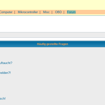
Computer
|
Mikrocontroller
|
Misc
|
OBD
|
Forum
Häufig gestellte Fragen
uftaucht?
melden?!
lsch!