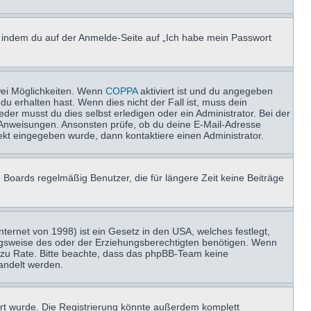
u, indem du auf der Anmelde-Seite auf „Ich habe mein Passwort
wei Möglichkeiten. Wenn
COPPA
aktiviert ist und du angegeben
du erhalten hast. Wenn dies nicht der Fall ist, muss dein
der musst du dies selbst erledigen oder ein Administrator. Bei der
nen Anweisungen. Ansonsten prüfe, ob du deine E-Mail-Adresse
ekt eingegeben wurde, dann kontaktiere einen Administrator.
 Boards regelmäßig Benutzer, die für längere Zeit keine Beiträge
ernet von 1998) ist ein Gesetz in den USA, welches festlegt,
ngsweise des oder der Erziehungsberechtigten benötigen. Wenn
and zu Rate. Bitte beachte, dass das phpBB-Team keine
handelt werden.
rt wurde. Die Registrierung könnte außerdem komplett