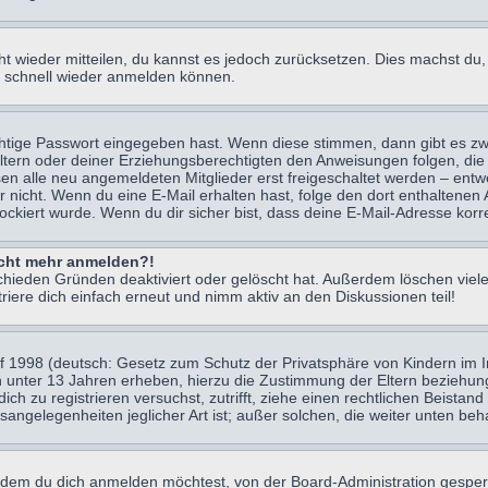
icht wieder mitteilen, du kannst es jedoch zurücksetzen. Dies machst d
ch schnell wieder anmelden können.
chtige Passwort eingegeben hast. Wenn diese stimmen, dann gibt es z
Eltern oder deiner Erziehungsberechtigten den Anweisungen folgen, die 
sen alle neu angemeldeten Mitglieder erst freigeschaltet werden – entwe
 oder nicht. Wenn du eine E-Mail erhalten hast, folge den dort enthalte
ockiert wurde. Wenn du dir sicher bist, dass deine E-Mail-Adresse korr
nicht mehr anmelden?!
chieden Gründen deaktiviert oder gelöscht hat. Außerdem löschen viele
ere dich einfach erneut und nimm aktiv an den Diskussionen teil!
 1998 (deutsch: Gesetz zum Schutz der Privatsphäre von Kindern im Int
n unter 13 Jahren erheben, hierzu die Zustimmung der Eltern beziehu
 dich zu registrieren versuchst, zutrifft, ziehe einen rechtlichen Beist
sangelegenheiten jeglicher Art ist; außer solchen, die weiter unten be
 dem du dich anmelden möchtest, von der Board-Administration gesper