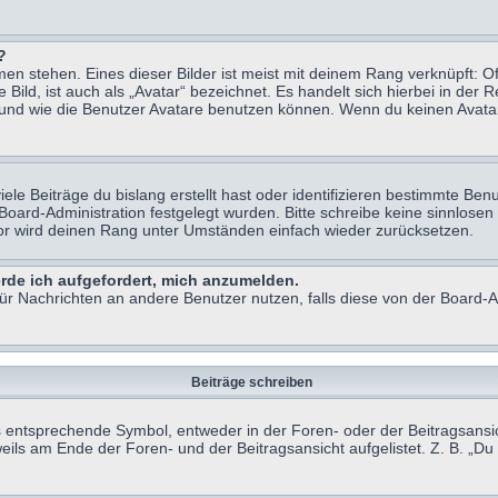
?
n stehen. Eines dieser Bilder ist meist mit deinem Rang verknüpft: Of
ild, ist auch als „Avatar“ bezeichnet. Es handelt sich hierbei in der 
 und wie die Benutzer Avatare benutzen können. Wenn du keinen Avatar 
le Beiträge du bislang erstellt hast oder identifizieren bestimmte B
 Board-Administration festgelegt wurden. Bitte schreibe keine sinnlo
tor wird deinen Rang unter Umständen einfach wieder zurücksetzen.
erde ich aufgefordert, mich anzumelden.
 für Nachrichten an andere Benutzer nutzen, falls diese von der Board
Beiträge schreiben
ntsprechende Symbol, entweder in der Foren- oder der Beitragsansicht.
eils am Ende der Foren- und der Beitragsansicht aufgelistet. Z. B. „D