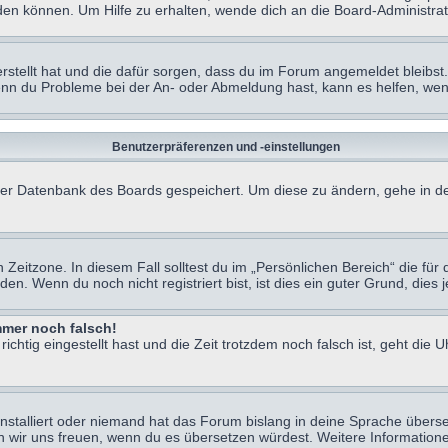
en können. Um Hilfe zu erhalten, wende dich an die Board-Administrat
erstellt hat und die dafür sorgen, dass du im Forum angemeldet bleibs
Wenn du Probleme bei der An- oder Abmeldung hast, kann es helfen, we
Benutzerpräferenzen und -einstellungen
n der Datenbank des Boards gespeichert. Um diese zu ändern, gehe in de
Zeitzone. In diesem Fall solltest du im „Persönlichen Bereich“ die für d
. Wenn du noch nicht registriert bist, ist dies ein guter Grund, dies je
immer noch falsch!
chtig eingestellt hast und die Zeit trotzdem noch falsch ist, geht die U
nstalliert oder niemand hat das Forum bislang in deine Sprache überse
würden wir uns freuen, wenn du es übersetzen würdest. Weitere Informa