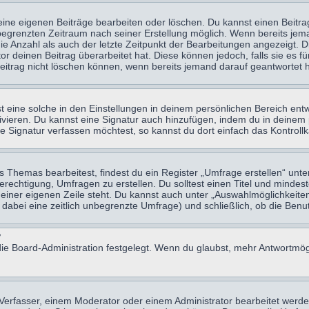
eine eigenen Beiträge bearbeiten oder löschen. Du kannst einen Beitr
n begrenzten Zeitraum nach seiner Erstellung möglich. Wenn bereits jema
e Anzahl als auch der letzte Zeitpunkt der Bearbeitungen angezeigt. 
 deinen Beitrag überarbeitet hat. Diese können jedoch, falls sie es für
eitrag nicht löschen können, wenn bereits jemand darauf geantwortet h
eine solche in den Einstellungen in deinem persönlichen Bereich entw
tivieren. Du kannst eine Signatur auch hinzufügen, indem du in deine
e Signatur verfassen möchtest, so kannst du dort einfach das Kontroll
Themas bearbeitest, findest du ein Register „Umfrage erstellen“ unter
Berechtigung, Umfragen zu erstellen. Du solltest einen Titel und minde
 einer eigenen Zeile steht. Du kannst auch unter „Auswahlmöglichkeiten
t dabei eine zeitlich unbegrenzte Umfrage) und schließlich, ob die Be
?
ie Board-Administration festgelegt. Wenn du glaubst, mehr Antwortmögl
erfasser, einem Moderator oder einem Administrator bearbeitet werde