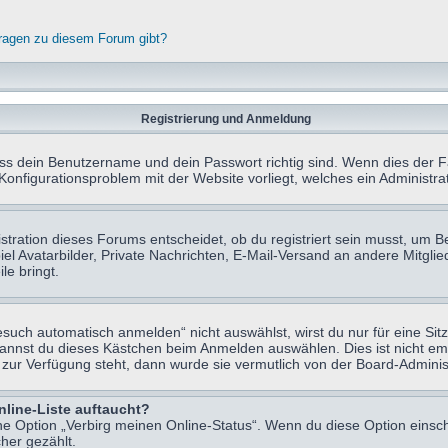
fragen zu diesem Forum gibt?
Registrierung und Anmeldung
ass dein Benutzername und dein Passwort richtig sind. Wenn dies der Fa
 Konfigurationsproblem mit der Website vorliegt, welches ein Administr
tration dieses Forums entscheidet, ob du registriert sein musst, um Beit
el Avatarbilder, Private Nachrichten, E-Mail-Versand an andere Mitglie
le bringt.
uch automatisch anmelden“ nicht auswählst, wirst du nur für eine Sit
kannst du dieses Kästchen beim Anmelden auswählen. Dies ist nicht e
t zur Verfügung steht, dann wurde sie vermutlich von der Board-Adminis
nline-Liste auftaucht?
ine Option „Verbirg meinen Online-Status“. Wenn du diese Option einsc
her gezählt.