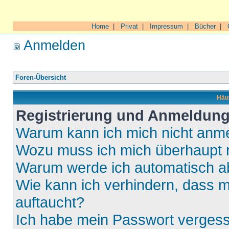
Home
|
Privat
|
Impressum
|
Bücher
|
Anmelden
Foren-Übersicht
Häuf
Registrierung und Anmeldun
Warum kann ich mich nicht anm
Wozu muss ich mich überhaupt r
Warum werde ich automatisch 
Wie kann ich verhindern, dass m
auftaucht?
Ich habe mein Passwort verges