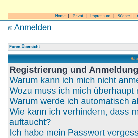
Home
|
Privat
|
Impressum
|
Bücher
|
Anmelden
Foren-Übersicht
Häuf
Registrierung und Anmeldun
Warum kann ich mich nicht anm
Wozu muss ich mich überhaupt r
Warum werde ich automatisch 
Wie kann ich verhindern, dass m
auftaucht?
Ich habe mein Passwort verges