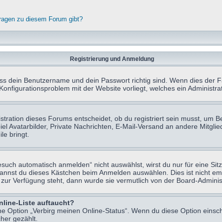
fragen zu diesem Forum gibt?
Registrierung und Anmeldung
ass dein Benutzername und dein Passwort richtig sind. Wenn dies der Fa
 Konfigurationsproblem mit der Website vorliegt, welches ein Administr
tration dieses Forums entscheidet, ob du registriert sein musst, um Beit
el Avatarbilder, Private Nachrichten, E-Mail-Versand an andere Mitglie
le bringt.
uch automatisch anmelden“ nicht auswählst, wirst du nur für eine Sit
kannst du dieses Kästchen beim Anmelden auswählen. Dies ist nicht e
t zur Verfügung steht, dann wurde sie vermutlich von der Board-Adminis
nline-Liste auftaucht?
ine Option „Verbirg meinen Online-Status“. Wenn du diese Option einsc
her gezählt.