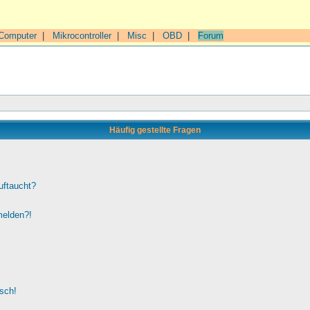
Computer
|
Mikrocontroller
|
Misc
|
OBD
|
Forum
Häufig gestellte Fragen
uftaucht?
melden?!
lsch!