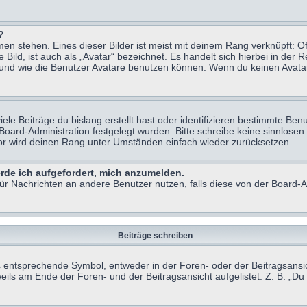
?
n stehen. Eines dieser Bilder ist meist mit deinem Rang verknüpft: Of
ild, ist auch als „Avatar“ bezeichnet. Es handelt sich hierbei in der 
 und wie die Benutzer Avatare benutzen können. Wenn du keinen Avatar 
le Beiträge du bislang erstellt hast oder identifizieren bestimmte B
 Board-Administration festgelegt wurden. Bitte schreibe keine sinnlo
tor wird deinen Rang unter Umständen einfach wieder zurücksetzen.
erde ich aufgefordert, mich anzumelden.
 für Nachrichten an andere Benutzer nutzen, falls diese von der Board
Beiträge schreiben
ntsprechende Symbol, entweder in der Foren- oder der Beitragsansicht.
eils am Ende der Foren- und der Beitragsansicht aufgelistet. Z. B. „D