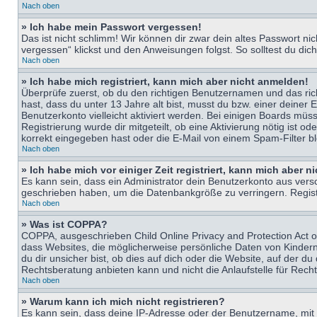
Nach oben
» Ich habe mein Passwort vergessen!
Das ist nicht schlimm! Wir können dir zwar dein altes Passwort n
vergessen“ klickst und den Anweisungen folgst. So solltest du di
Nach oben
» Ich habe mich registriert, kann mich aber nicht anmelden!
Überprüfe zuerst, ob du den richtigen Benutzernamen und das ri
hast, dass du unter 13 Jahre alt bist, musst du bzw. einer deiner 
Benutzerkonto vielleicht aktiviert werden. Bei einigen Boards müs
Registrierung wurde dir mitgeteilt, ob eine Aktivierung nötig ist
korrekt eingegeben hast oder die E-Mail von einem Spam-Filter bl
Nach oben
» Ich habe mich vor einiger Zeit registriert, kann mich aber 
Es kann sein, dass ein Administrator dein Benutzerkonto aus vers
geschrieben haben, um die Datenbankgröße zu verringern. Registri
Nach oben
» Was ist COPPA?
COPPA, ausgeschrieben Child Online Privacy and Protection Act of
dass Websites, die möglicherweise persönliche Daten von Kinder
du dir unsicher bist, ob dies auf dich oder die Website, auf der du
Rechtsberatung anbieten kann und nicht die Anlaufstelle für Recht
Nach oben
» Warum kann ich mich nicht registrieren?
Es kann sein, dass deine IP-Adresse oder der Benutzername, mit