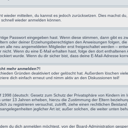
icht wieder mitteilen, du kannst es jedoch zurücksetzen. Dies machst d
ch schnell wieder anmelden können.
chtige Passwort eingegeben hast. Wenn diese stimmen, dann gibt es z
Eltern oder deiner Erziehungsberechtigten den Anweisungen folgen, die 
sen alle neu angemeldeten Mitglieder erst freigeschaltet werden – entwe
 oder nicht. Wenn du eine E-Mail erhalten hast, folge den dort enthalte
ockiert wurde. Wenn du dir sicher bist, dass deine E-Mail-Adresse korr
nicht mehr anmelden?!
chieden Gründen deaktiviert oder gelöscht hat. Außerdem löschen viele
ere dich einfach erneut und nimm aktiv an den Diskussionen teil!
 1998 (deutsch: Gesetz zum Schutz der Privatsphäre von Kindern im Int
n unter 13 Jahren erheben, hierzu die Zustimmung der Eltern beziehu
 dich zu registrieren versuchst, zutrifft, ziehe einen rechtlichen Beist
sangelegenheiten jeglicher Art ist; außer solchen, die weiter unten be
 dem du dich anmelden möchtest, von der Board-Administration gesper