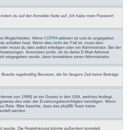
u, indem du auf der Anmelde-Seite auf „Ich habe mein Passwort
wei Möglichkeiten. Wenn
COPPA
aktiviert ist und du angegeben
du erhalten hast. Wenn dies nicht der Fall ist, muss dein
der musst du dies selbst erledigen oder ein Administrator. Bei der
nen Anweisungen. Ansonsten prüfe, ob du deine E-Mail-Adresse
ekt eingegeben wurde, dann kontaktiere einen Administrator.
 Boards regelmäßig Benutzer, die für längere Zeit keine Beiträge
ernet von 1998) ist ein Gesetz in den USA, welches festlegt,
ngsweise des oder der Erziehungsberechtigten benötigen. Wenn
and zu Rate. Bitte beachte, dass das phpBB-Team keine
handelt werden.
rt wurde. Die Registrierung könnte außerdem komplett