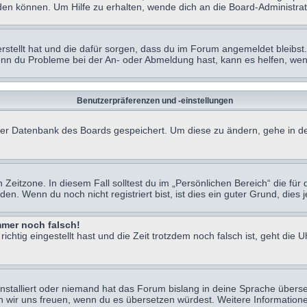
en können. Um Hilfe zu erhalten, wende dich an die Board-Administrat
erstellt hat und die dafür sorgen, dass du im Forum angemeldet bleibs
Wenn du Probleme bei der An- oder Abmeldung hast, kann es helfen, we
Benutzerpräferenzen und -einstellungen
n der Datenbank des Boards gespeichert. Um diese zu ändern, gehe in de
Zeitzone. In diesem Fall solltest du im „Persönlichen Bereich“ die für d
. Wenn du noch nicht registriert bist, ist dies ein guter Grund, dies je
immer noch falsch!
chtig eingestellt hast und die Zeit trotzdem noch falsch ist, geht die U
nstalliert oder niemand hat das Forum bislang in deine Sprache überse
würden wir uns freuen, wenn du es übersetzen würdest. Weitere Informa