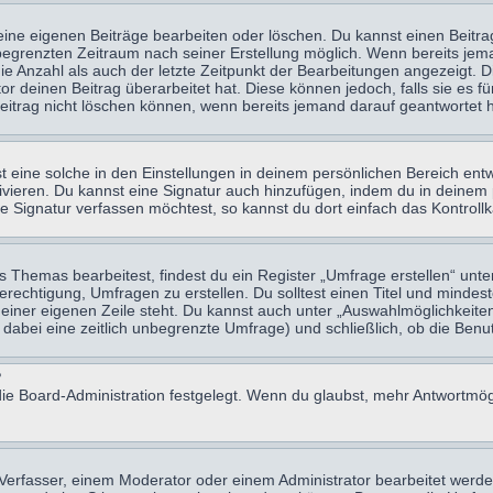
eine eigenen Beiträge bearbeiten oder löschen. Du kannst einen Beitr
n begrenzten Zeitraum nach seiner Erstellung möglich. Wenn bereits jema
e Anzahl als auch der letzte Zeitpunkt der Bearbeitungen angezeigt. 
 deinen Beitrag überarbeitet hat. Diese können jedoch, falls sie es für
eitrag nicht löschen können, wenn bereits jemand darauf geantwortet h
eine solche in den Einstellungen in deinem persönlichen Bereich entw
tivieren. Du kannst eine Signatur auch hinzufügen, indem du in deine
e Signatur verfassen möchtest, so kannst du dort einfach das Kontroll
Themas bearbeitest, findest du ein Register „Umfrage erstellen“ unter
Berechtigung, Umfragen zu erstellen. Du solltest einen Titel und minde
 einer eigenen Zeile steht. Du kannst auch unter „Auswahlmöglichkeiten
t dabei eine zeitlich unbegrenzte Umfrage) und schließlich, ob die Be
?
ie Board-Administration festgelegt. Wenn du glaubst, mehr Antwortmögl
erfasser, einem Moderator oder einem Administrator bearbeitet werde